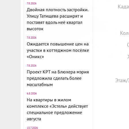
7.8.2026
Када
Двойная плотность застройки.
Улицу Татищева расширят и
поставят вдоль неё квартал
высоток
Кол
7.8.2026
Ожидается повышение цен на
участки в коттеджном посёлке
«Оникс»
7.8.2026
Проект КРТ на Блюхера мэрия
предложила сделать более
Этаж/
масштабным
6.8.2026
На квартиры в жилом
комплексе «Эстель» действует
специальное предложение
августа
13.7.2026