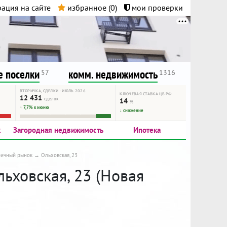
ация на сайте
избранное (
0
)
мои проверки
нта.
и!
 поселки
комм. недвижимость
57
1316
ВТОРИЧКА, СДЕЛКИ · ИЮЛЬ 2026
КЛЮЧЕВАЯ СТАВКА ЦБ РФ
12 431
сделок
14
%
↑ 7,7% к июню
↓ снижение
к
Загородная недвижимость
Ипотека
ричный рынок
Ольховская, 23
льховская, 23 (Новая