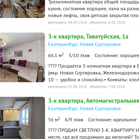
Трехкомнатная квартира общей площадью
ремонтом.Дом:• панельный дом 1990 год
кухня, состояние хорошее, окна на раз
детская площадка• парковочные места о
новые лифты, своя детская закрытая пл
шаговой доступности все необходимое: де
ключа. Документы готовы, обременений/о
размещено: 06.08.2026
, обновлено: 6.08.2026
остановки общественного транспорта (а
купить:* наличные, ипотека. Поможем с
3-к
квартира
, Таватуйская, 1а
приобретения данного объекта.Помощь 
Екатеринбург
,
Новая Сортировка
банков-партнёров.Агентство недвижимос
безопасность сделки. Наша профессионал
2
66.1 м
3/10 этаж
Состояние: хороше
нашей базе: 4837
???? Продаётся 3‑комнатная квартира в Е
(мкр. Новая Сортировка, Железнодорожны
10 — удобно и спокойно.• Комнаты: изо
каждого.• Состояние: косметический рем
размещено: 01.08.2026
, обновлено: 7.08.2026
остаётся по договорённости — решим так
3-к
квартира
, Автомагистральная
рядом:• Школы: школа № 170 , гимназия 
детский сад № 245.• Магазины: «Магнит»
Екатеринбург
,
Новая Сортировка
доступности.• Отдых: парк «Таганская С
2
56 м
6/9 этаж
Состояние: идеальное
дворе — детская площадка, рядом остано
Несовершеннолетних собственников нет, документы готовы.• Возможен торг п
???? ПРОДАМ СВЕТЛУЮ 3-К. КВАРТИРУ Н
просмотре.???? Пишите в чат или звоните — отвечу на все вопросы и организую показ в
месте, где всё продумано до мелочей? То