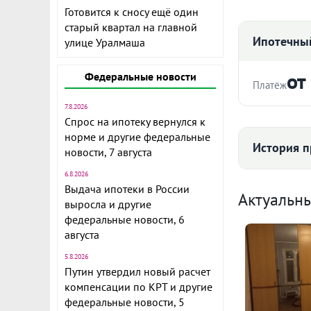
Готовится к сносу ещё один
старый квартал на главной
Ипотечный
улице Уралмаша
от
Федеральные новости
Платёж
7.8.2026
Стоимость ква
Объект № 19
Спрос на ипотеку вернулся к
районе Новая
норме и другие федеральные
История п
новости, 7 августа
изолированны
гарнитур, ва
6.8.2026
Срок
купе.
Выдача ипотеки в России
Средняя цена
Актуальн
выросла и другие
Остановка в 
федеральные новости, 6
магазины "Т
112
августа
садики. Звон
показать в у
5.8.2026
Ежемесячны
Путин утвердил новый расчет
сертификат 
Расчёт по анну
компенсации по КРТ и другие
объекту в по
федеральные новости, 5
II п