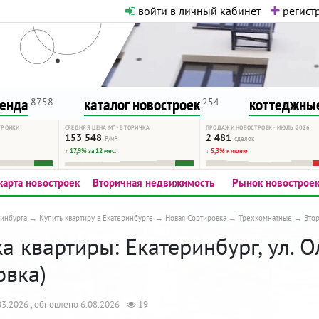
войти в личный кабинет
регистр
о нормальная. Никакого шок-конте
сурсу, как он помогает вам. Удач
ренда
каталог новостроек
коттеджные
8758
254
ТРОЙКИ
СРЕДНЯЯ ЦЕНА М² · ВТОРИЧКА
ПРОДАЖИ НОВОСТРОЕК · ИЮЛЬ 2026
153 548
2 481
₽/м²
сделок
↑ 17,9% за 12 мес.
↓ 5,3% к июню
карта новостроек
Вторичная недвижимость
Рынок новострое
инбурга
Купить квартиру в Екатеринбурге
Новая Сортировка
Трехкомнатные
Вто
 квартиры: Екатеринбург, ул. О
овка)
3.2026 , обновлено 6.08.2026
19