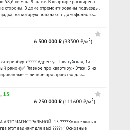
 58,6 кв м на 9 этаже. В квартире расширена
а• 1 пассажирский лифт• двор зеленый, есть
ные стороны. В доме отремонтированы подъезды,
коло дома• местоположение дома отличное, в
ощадка, на которую попадают с домофонного
т. сады, школы, магазины, аптеки, пвз• до
пек нет. ID объекта в нашей базе: 6346
втобусы и трамваи) 5–10 минут пешком *Легко
 реализацией вашей недвижимости для
в одобрении ипотеки по наилучшим ставкам от
2
6 500 000 ₽
(98300 ₽/м
)
ти «Квико» гарантирует своим клиентам
ьная деятельность застрахована. ID объекта в
е
катеринбурге???? Адрес: ул. Таватуйская, 1а
й район)✅ Главное про квартиру:• Этаж: 3 из
лированные — личное пространство для
онт — можно заезжать и жить сразу.• Мебель:
, как удобно вам.???? Инфраструктура — всё
, 15
№ 174 .• Детские сады: РЖД детский сад № 32 ,
, «Красное & Белое» и другие — в пешей
2
6 250 000 ₽
(111600 ₽/м
)
лобода» — идеально для прогулок и спорта.• Во
вки транспорта.???? Условия сделки:•
ри
А АВТОМАГИСТРАЛЬНОЙ, 15 ????Хотите жить в
гда этот вариант для вас! ????✅ Основные