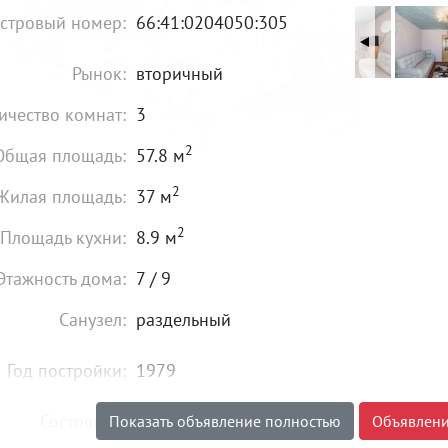
стровый номер:
66:41:0204050:305
Рынок:
вторичный
ичество комнат:
3
2
Общая площадь:
57.8 м
2
Жилая площадь:
37 м
2
Площадь кухни:
8.9 м
Этажность дома:
7 / 9
Санузел:
раздельный
Год постройки:
1979
Состояние:
хорошее
Показать объявление полностью
Объявлени