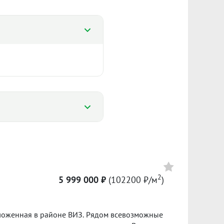
%
%
1 425
2
5 999 000 ₽
(102200 ₽/м
)
101 754 ₽/м²
Сумма кредита 3 570 000 ₽
банке.
оложенная в районе ВИЗ. Рядом всевозможные
ол. 2025
I пол. 2026