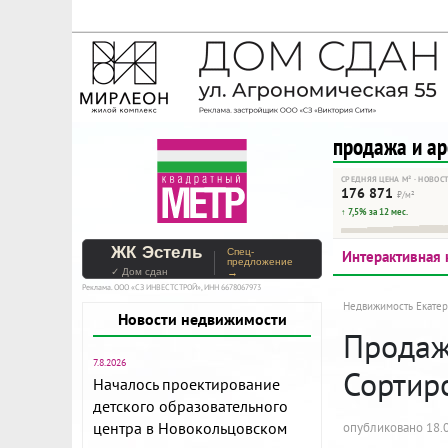
На Метре реклама - тольк
Помогайте независимому ре
продажа и а
СРЕДНЯЯ ЦЕНА М² · НОВОС
176 871
₽/м²
↑ 7,5% за 12 мес.
ЖК Эстель
Спец-
Интерактивная 
предложение
✓ Дом сдан
→
Реклама. ООО «СЗ ИНВЕСТСТРОЙ», ИНН 6678067973
Недвижимость Екатер
Новости недвижимости
Продажа
7.8.2026
Сортир
Началось проектирование
детского образовательного
центра в Новокольцовском
опубликовано 18.0