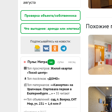
августа
К
Проверка объекта/собственника
Похожие
3
Что выгоднее: аренда или ипотека?
Подписывайтесь на новости:
1
э
Пульс Метра
час
сутки
месяц
3
🏢
Топ просмотров:
Жилой квартал
«Тихий центр»
🌲
Топ посёлков:
«ДОМО»
Показать вс
📰
Топ материалов:
««Камертон» на
Уралмаше. Стартовала первая в
Екатеринбурге …»
• 35 читают
👀
Топ объявлений:
сад, п. Боярка, СНТ
Мир, уч. 231 — 1,4 млн ₽
обновлено в 08:57