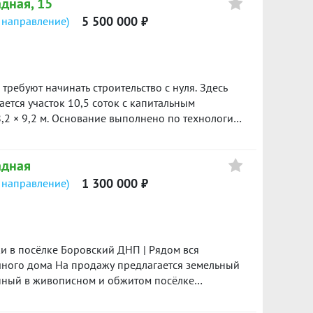
адная, 15
5 500 000 ₽
 направление)
требуют начинать строительство с нуля. Здесь
,2 × 9,2 м. Основание выполнено по технологии:
 плита. Стены из твинблока толщиной 600 мм.
ве питьевые скважины
адная
 по границе участка; выгребная яма из
1 300 000 ₽
 направление)
 000 рублей. Отличный
м без многолетней подготовки участка и лишних
росмотре.
ачного дома На продажу предлагается земельный
енный в живописном и обжитом посёлке
подъезд — круглогодичный. Характеристики: —
 земли сельскохозяйственного назначения — Вид