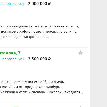
2 000 000 ₽
 направление)
в, либо ведения сельскохозяйственных работ,
домиков с кафе в лесном пространстве, и т.д.
дложение для застройщиков ,
ин собственник. Быстрый выход на сделку.
а. (32613 м.кв.)Торг. ID объекта в нашей базе:
итонова, 7
2 300 000 ₽
 направление)
 в коттеджном поселке "Расторгуевъ"
сего 20 км от города Екатеринбурга.
 скважина и септик сделаны. Поселок находится в
, на территории водоем, детские и спортивные
 в это прекрасное место! Будем рады ответить