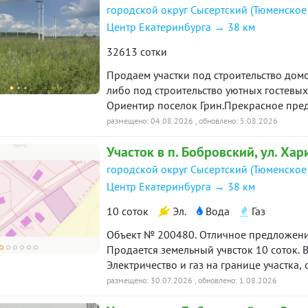
городской округ Сысертский (Тюменское
Центр Екатеринбурга → 38 км
32613 сотки
Продаем участки под строительство домо
либо под строительство уютных гостевых 
Ориентир поселок Грин.Прекрасное пре
предпринимателей под вашу фантазию.Од
размещено: 04.08.2026
, обновлено: 5.08.2026
Цена указана за один гектар. Всего их 3 г
Участок в п. Бобровский, ул. Хар
19125
городской округ Сысертский (Тюменское
Центр Екатеринбурга → 38 км
10 соток
Эл.
Вода
Газ
Объект № 200480. Отличное предложение
Продается земельный учвсток 10 соток. В
Электричество и газ на границе участка,
окружении леса, кргуглосуточная охрана
размещено: 30.07.2026
, обновлено: 1.08.2026
площадки. Ипотека возможна. Приезжайте