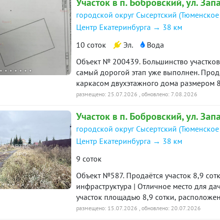
Участок в п. Бобровский, ул. Зап
на все вопросы!
городской округ Сысертский (Тюменское
Центр Екатеринбурга → 38 км
10 соток
Эл.
Вода
Объект № 200439. Большинство участков 
самый дорогой этап уже выполнен. Продается участок 10,5 соток с капитальным
каркасом двухэтажного дома размером 8
сваи, ленточный фундамент и монолитная
размещено: 25.07.2026
, обновлено: 7.08.2026
Остается завершить строительство по своему проекту. На участке: д
Участок в п. Бобровский, ул. Зап
для дома и бани; электричество 15 кВт (380 В); газ
трех бетонных колец; выполнено межевание, присвоен адрес. Также есть баня из бревна
городской округ Сысертский (Тюменское
6×4 м с пристроем 6×3 м и ухоженный плодовый сад.. Цена: 5 500
Центр Екатеринбурга → 38 км
вариант для тех, кто хочет построить до
затрат. Звоните, чтобы договориться о п
9 соток
Объект №587. Продаётся участок 8,9 сотки в посёлке Боровский ДНП | Рядом вся
инфраструктура | Отличное место для д
участок площадью 8,9 сотки, располож
Боровский. Участок правильной формы, 
размещено: 15.07.2026
, обновлено: 20.07.2026
Площадь: 8,9 сотки — Категория земель: