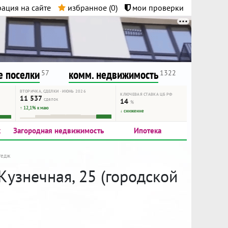
ация на сайте
избранное (
0
)
мои проверки
нта.
и!
 поселки
комм. недвижимость
57
1322
ВТОРИЧКА, СДЕЛКИ · ИЮНЬ 2026
КЛЮЧЕВАЯ СТАВКА ЦБ РФ
11 537
сделок
14
%
↑ 12,1% к маю
↓ снижение
к
Загородная недвижимость
Ипотека
тедж
Кузнечная, 25 (городской