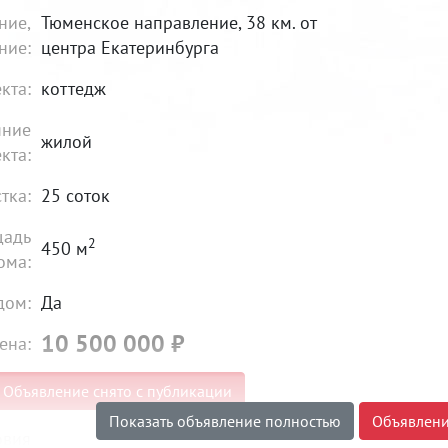
ние,
Тюменское направление, 38 км. от
ние:
центра Екатеринбурга
кта:
коттедж
яние
жилой
кта:
тка:
25 соток
щадь
2
450 м
ома:
дом:
Да
10 500 000
₽
ена:
Объявление снято с публикации
Показать объявление полностью
Объявлени
овия