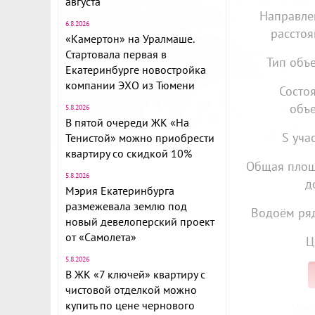
августа
Направле
6.8.2026
расстоя
«Камертон» на Уралмаше.
Стартовала первая в
Тип объе
Екатеринбурге новостройка
компании ЭХО из Тюмени
Состо
объе
5.8.2026
В пятой очереди ЖК «На
S учас
Тенистой» можно приобрести
квартиру со скидкой 10%
Общая пло
5.8.2026
д
Мэрия Екатеринбурга
размежевала землю под
Водоём ря
новый девелоперский проект
от «Самолета»
Ц
5.8.2026
В ЖК «7 ключей» квартиру с
чистовой отделкой можно
купить по цене чернового
Усл