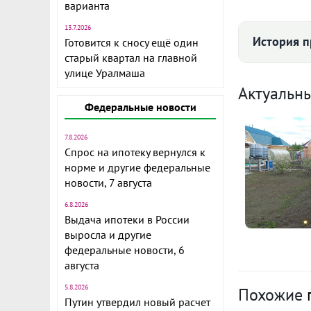
варианта
прод
13.7.2026
История 
Готовится к сносу ещё один
старый квартал на главной
Поселок Бобр
улице Уралмаша
кухня-гостин
О
Актуальн
Санузел совм
Федеральные новости
п
Электричеств
1
7.8.2026
Спрос на ипотеку вернулся к
С
Железобетон
норме и другие федеральные
новости, 7 августа
Стоимость 10
п
6.8.2026
5
Выдача ипотеки в России
С
выросла и другие
федеральные новости, 6
августа
п
5
5.8.2026
Похожие
С
Путин утвердил новый расчет