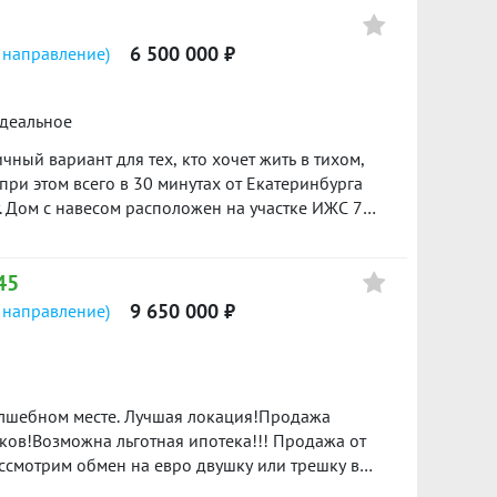
6 500 000 ₽
 направление)
идеальное
ный вариант для тех, кто хочет жить в тихом,
при этом всего в 30 минутах от Екатеринбурга
. Дом с навесом расположен на участке ИЖС 7
кухня-гостиная. Дом построен из газоблока с
рковом фундаменте с монолитной плитой.
45
твенная скважина и канализация — можно сразу
ично подходит для постоянного проживания, есть
9 650 000 ₽
 направление)
, пункты выдачи заказов и школьный автобус,
родажа от застройщика. Подходит семейная
с одобрением ипотеки, продажей вашей
делку. ID объекта в нашей базе: 17479
ков!Возможна льготная ипотека!!! Продажа от
ассмотрим обмен на евро двушку или трешку в
отки правильной формы.В доме три спальни,