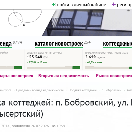
войти в личный кабинет
регистр
о нормальная. Никакого шок-конте
сурсу, как он помогает вам. Удач
ренда
каталог новостроек
коттеджные
8794
254
ТРОЙКИ
СРЕДНЯЯ ЦЕНА М² · ВТОРИЧКА
ПРОДАЖИ НОВОСТРОЕК · ИЮНЬ 2026
153 548
2 619
₽/м²
сделок
↑ 17,9% за 12 мес.
↑ 46,9% к маю
карта новостроек
Вторичная недвижимость
Рынок новострое
инбурга
Продажа и аренда недвижимости
Продажа коттеджей
п. Бобровский
Кот
 коттеджей: п. Бобровский, ул. 
ысертский)
.2014 , обновлено 26.07.2026
1968