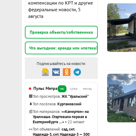
компенсации по КРТ и другие
федеральные новости, 5
Показать вс
августа
Проверка объекта/собственника
Что выгоднее: аренда или ипотека?
Подписывайтесь на новости:
Пульс Метра
час
сутки
месяц
🏢
Топ просмотров:
ЖК "Уральский"
🌲
Топ посёлков:
Кургановский
📰
Топ материалов:
««Камертон» на
Уралмаше. Стартовала первая в
Екатеринбурге …»
• 22 читают
👀
Топ объявлений:
сад, снт.
Надежда-3, снт. Надежда-3 — 300