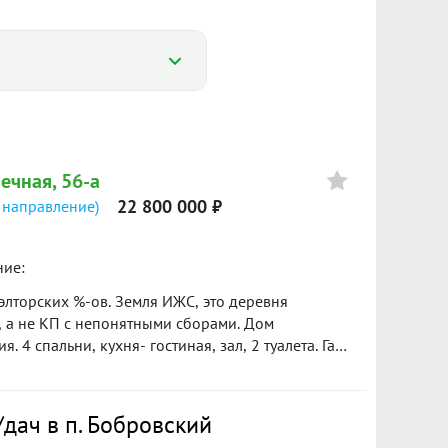
и ИЖС. 25 соток земли. 450 кв. м. 8 комнат и
Цена
а частично под ключ, частично по чистовую.
нечная, 56-а
Материал дома твинблок.
6 500 000
22 800 000 ₽
 направление)
на.
ние:
элторских %-ов. Земля ИЖС, это деревня
23 800 000
), а не КП с непонятными сборами. Дом
4 спальни, кухня- гостиная, зал, 2 туалета. Газ
апитальный гараж на 2 большие машины, большая
й ямой и мангальной зоной. Новая баня 5х5 на 3
19 500 000
 195мм. Остается все! мебель, техника,
дач в п. Бобровский
ьев, кустарников, ягод, земля разработана.