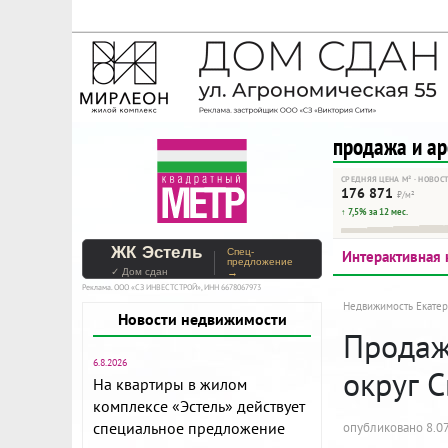
На Метре реклама - тольк
Помогайте независимому ре
продажа и а
СРЕДНЯЯ ЦЕНА М² · НОВОС
176 871
₽/м²
↑ 7,5% за 12 мес.
ЖК Эстель
Спец-
Интерактивная 
предложение
✓ Дом сдан
→
Реклама. ООО «СЗ ИНВЕСТСТРОЙ», ИНН 6678067973
Недвижимость Екатер
Новости недвижимости
Продажа
6.8.2026
округ С
На квартиры в жилом
комплексе «Эстель» действует
специальное предложение
опубликовано 8.07