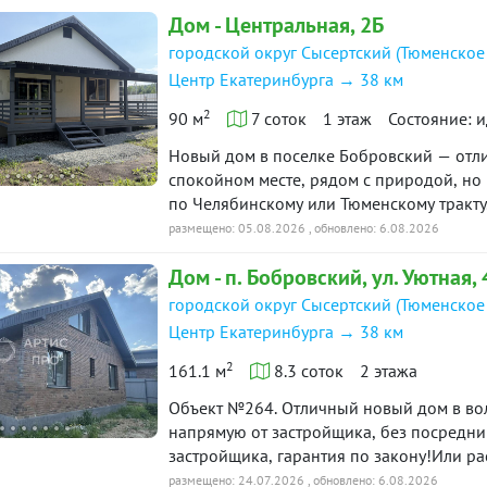
Дом - Центральная, 2Б
ю историю: 23 предложения →
городской округ Сысертский (Тюменское
Центр Екатеринбурга → 38 км
2
90 м
7 соток
1 этаж
Состояние: 
Новый дом в поселке Бобровский — отлич
спокойном месте, рядом с природой, но 
по Челябинскому или Тюменскому тракту
соток. Внутри две спальни и просторная 
размещено: 05.08.2026
, обновлено: 6.08.2026
утеплением, на надежном свайно-ростве
Дом - п. Бобровский, ул. Уютная, 
Подключены электричество 15 кВт, собс
приступать к обустройству. Поселок отл
городской округ Сысертский (Тюменское
школа, детский сад, магазины, больница
Центр Екатеринбурга → 38 км
новые асфальтированные дороги Цена П
2
ипотека и другие программы. Поможем 
161.1 м
8.3 соток
2 этажа
недвижимости и полностью сопроводим с
Объект №264. Отличный новый дом в волшебном месте. Лучшая локация!Продажа
напрямую от застройщика, без посредни
застройщика, гарантия по закону!Или р
Солнечном!Дом 161,1 м2, участок 8,25 с
размещено: 24.07.2026
, обновлено: 6.08.2026