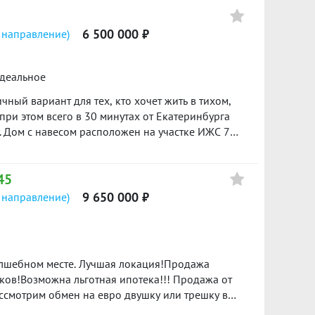
6 500 000 ₽
 направление)
идеальное
ный вариант для тех, кто хочет жить в тихом,
при этом всего в 30 минутах от Екатеринбурга
. Дом с навесом расположен на участке ИЖС 7
кухня-гостиная. Дом построен из газоблока с
- отделка деревом, второй этаж - под обои.
рковом фундаменте с монолитной плитой.
45
твенная скважина и канализация — можно сразу
ично подходит для постоянного проживания, есть
9 650 000 ₽
 направление)
ень хороший дом!
, пункты выдачи заказов и школьный автобус,
родажа от застройщика. Подходит семейная
с одобрением ипотеки, продажей вашей
делку. ID объекта в нашей базе: 17479
ков!Возможна льготная ипотека!!! Продажа от
ассмотрим обмен на евро двушку или трешку в
отки правильной формы.В доме три спальни,