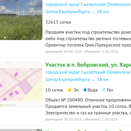
городской округ Сысертский (Тюменское
Центр Екатеринбурга → 38 км
32613 сотки
Продаем участки под строительство домо
либо под строительство уютных гостевых 
Ориентир поселок Грин.Прекрасное пре
предпринимателей под вашу фантазию.Од
размещено: 04.08.2026
, обновлено: 5.08.2026
Цена указана за один гектар. Всего их 3 г
Участок в п. Бобровский, ул. Хар
19125
городской округ Сысертский (Тюменское
Центр Екатеринбурга → 38 км
10 соток
Эл.
Вода
Газ
Объект № 200480. Отличное предложение
Продается земельный учвсток 10 соток. В
Электричество и газ на границе участка,
окружении леса, кргуглосуточная охрана
размещено: 30.07.2026
, обновлено: 1.08.2026
площадки. Ипотека возможна. Приезжайте