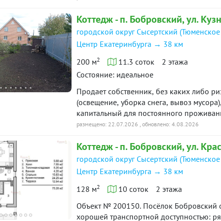
просторная кухня-гостиная со вторым св
Коттедж - п. Бобровский, ул. Куз
с вместительной нишей под шкаф, обору
мансарде огромное помещение свободног
городской округ Сысертский (Тюменское
комфорт квартиры с современными техно
Центр Екатеринбурга → 38 км
мечта?Дом в отделке под чистовую, полн
2
проверка безопасности, быстрый выход н
200 м
11.3 соток
2 этажа
доме, то это предложение для тебя!Купи
Состояние: идеальное
леса и рядом с водоемом. Место, где гд
Продает собственник, без каких либо ри
соседи, где не будет проблем с поиском
(освещение, уборка снега, вывоз мусора
насладиться тишиной, свежим воздухом и
капитальный для постоянного проживания. 
родных и друзей. А еще здесь ночью мож
в доме, своя скважина, канализация. К
размещено: 22.07.2026
, обновлено: 4.08.2026
тишину.Можно прогуляться по лесу, послу
закрытая беседка с капитальной овощно
щебечут птицы и стрекочут кузнечики, ч
Коттедж - п. Бобровский, ул. Кра
отделения из профилированного бруса на
привести свои мысли в порядок и заряд
инструмент и т.д. 11,3 сотки Много дерев
городской округ Сысертский (Тюменское
достижения. Удобное расположение лока
удаленность от Екатеринбурга.В шаговой
Центр Екатеринбурга → 38 км
ходит общественный транспорт на случай
2
128 м
10 соток
2 этажа
упустите свою мечту, скорее звоните и з
Объект № 200150. Посёлок Бобровский о
хорошей транспортной доступностью: ряд