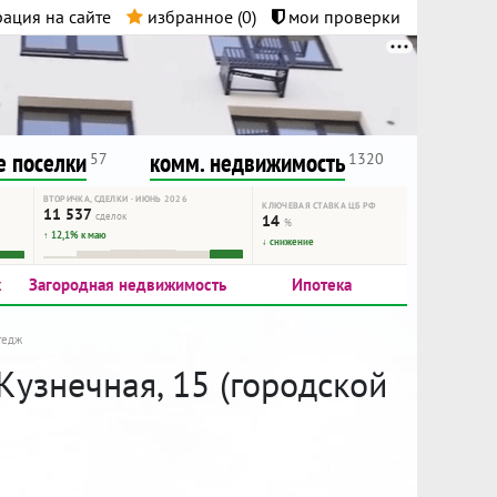
ация на сайте
избранное (
0
)
мои проверки
нта.
и!
 поселки
комм. недвижимость
57
1320
ВТОРИЧКА, СДЕЛКИ · ИЮНЬ 2026
КЛЮЧЕВАЯ СТАВКА ЦБ РФ
11 537
сделок
14
%
↑ 12,1% к маю
↓ снижение
к
Загородная недвижимость
Ипотека
тедж
Кузнечная, 15 (городской