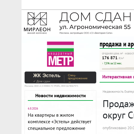
На Метре реклама - тольк
Помогайте независимому ре
продажа и а
СРЕДНЯЯ ЦЕНА М² · НОВОС
176 871
₽/м²
↑ 7,5% за 12 мес.
ЖК Эстель
Спец-
Интерактивная 
предложение
✓ Дом сдан
→
Реклама. ООО «СЗ ИНВЕСТСТРОЙ», ИНН 6678067973
Недвижимость Екатер
Новости недвижимости
Продажа
6.8.2026
округ С
На квартиры в жилом
комплексе «Эстель» действует
специальное предложение
опубликовано 20.0