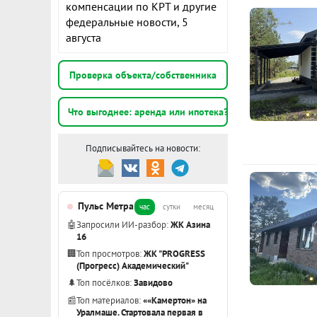
компенсации по КРТ и другие
федеральные новости, 5
Показать вс
августа
Проверка объекта/собственника
Усл
прод
Что выгоднее: аренда или ипотека?
Подписывайтесь на новости:
Дом 10*10 м,
Лестница.
Пульс Метра
час
сутки
месяц
Выполнена р
🤖
Запросили ИИ-разбор:
ЖК Азина
16
🏢
Топ просмотров:
ЖК "PROGRESS
(Прогресс) Академический"
🌲
Топ посёлков:
Завидово
📰
Топ материалов:
««Камертон» на
Уралмаше. Стартовала первая в