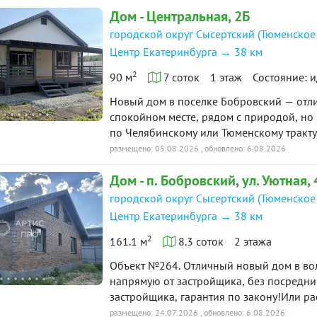
Дом - Центральная, 2Б
ю историю: 23 предложения →
Объявление снято с публикации
городской округ Сысертский (Тюменское
Центр Екатеринбурга → 38 км
Торг:
Невозможен
2
90 м
7 соток
1 этаж
Состояние: 
овия
Новый дом в поселке Бобровский — отлич
«чистая» продажа
ажи:
спокойном месте, рядом с природой, но 
по Челябинскому или Тюменскому тракту
соток. Внутри две спальни и просторная 
размещено: 05.08.2026
, обновлено: 6.08.2026
 терраса 65 кв. м, навес для авто 30 кв. м. Первый этаж 
утеплением, на надежном свайно-ростве
Дом - п. Бобровский, ул. Уютная, 
Подключены электричество 15 кВт, собс
приступать к обустройству. Поселок отл
городской округ Сысертский (Тюменское
азводка электричества по дому. Натяжные потолки. Оч
школа, детский сад, магазины, больница
Центр Екатеринбурга → 38 км
новые асфальтированные дороги Цена П
2
ипотека и другие программы. Поможем 
161.1 м
8.3 соток
2 этажа
недвижимости и полностью сопроводим с
Объект №264. Отличный новый дом в волшебном месте. Лучшая локация!Продажа
напрямую от застройщика, без посредни
застройщика, гарантия по закону!Или р
Солнечном!Дом 161,1 м2, участок 8,25 с
размещено: 24.07.2026
, обновлено: 6.08.2026