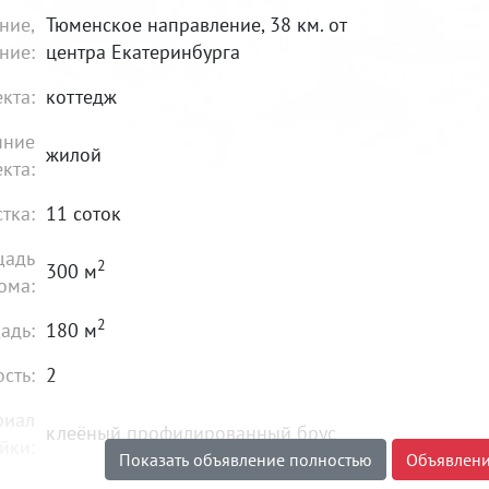
ние,
Тюменское направление, 38 км. от
ние:
центра Екатеринбурга
кта:
коттедж
яние
жилой
кта:
стка:
11 соток
щадь
2
300 м
ома:
2
адь:
180 м
сть:
2
риал
клеёный профилированный брус
йки:
Показать объявление полностью
Объявлени