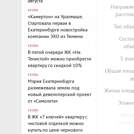
августа
Направле
6.8.2026
расстоя
«Камертон» на Уралмаше.
Стартовала первая в
Тип объе
Екатеринбурге новостройка
компании ЭХО из Тюмени
Состо
объе
5.8.2026
В пятой очереди ЖК «На
S уча
Тенистой» можно приобрести
квартиру со скидкой 10%
Общая пло
5.8.2026
д
Мэрия Екатеринбурга
размежевала землю под
Жилая площ
новый девелоперский проект
от «Самолета»
Этажно
5.8.2026
Мате
В ЖК «7 ключей» квартиру с
постро
чистовой отделкой можно
купить по цене чернового