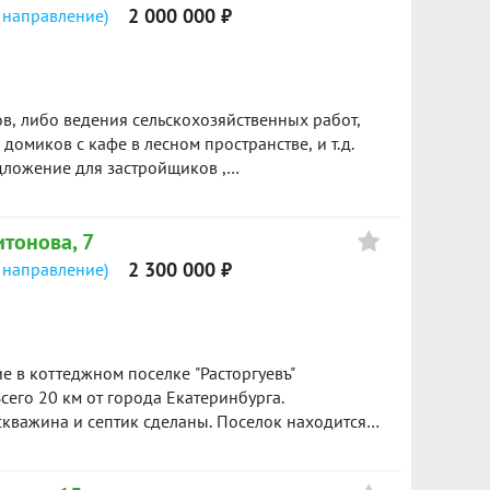
2 000 000 ₽
 направление)
в, либо ведения сельскохозяйственных работ,
домиков с кафе в лесном пространстве, и т.д.
дложение для застройщиков ,
ин собственник. Быстрый выход на сделку.
а. (32613 м.кв.)Торг. ID объекта в нашей базе:
итонова, 7
2 300 000 ₽
 направление)
 в коттеджном поселке "Расторгуевъ"
сего 20 км от города Екатеринбурга.
 скважина и септик сделаны. Поселок находится в
, на территории водоем, детские и спортивные
 в это прекрасное место! Будем рады ответить