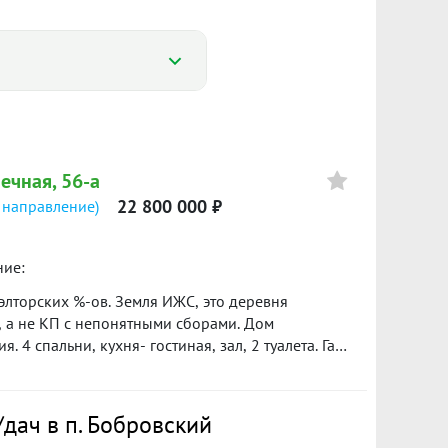
Цена
нечная, 56-а
6 500 000
22 800 000 ₽
 направление)
ние:
элторских %-ов. Земля ИЖС, это деревня
23 800 000
), а не КП с непонятными сборами. Дом
4 спальни, кухня- гостиная, зал, 2 туалета. Газ
апитальный гараж на 2 большие машины, большая
й ямой и мангальной зоной. Новая баня 5х5 на 3
19 500 000
 195мм. Остается все! мебель, техника,
дач в п. Бобровский
ьев, кустарников, ягод, земля разработана.