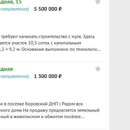
адная, 15
5 500 000 ₽
 направление)
требуют начинать строительство с нуля. Здесь
,2 × 9,2 м. Основание выполнено по технологии:
 плита. Стены из твинблока толщиной 600 мм.
ве питьевые скважины
адная
 по границе участка; выгребная яма из
1 300 000 ₽
 направление)
 000 рублей. Отличный
м без многолетней подготовки участка и лишних
росмотре.
ачного дома На продажу предлагается земельный
енный в живописном и обжитом посёлке
подъезд — круглогодичный. Характеристики: —
 земли сельскохозяйственного назначения — Вид