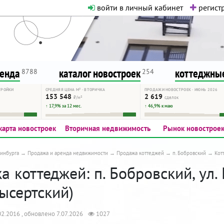
войти в личный кабинет
регистр
о нормальная. Никакого шок-конте
сурсу, как он помогает вам. Удач
ренда
каталог новостроек
коттеджные
8788
254
ТРОЙКИ
СРЕДНЯЯ ЦЕНА М² · ВТОРИЧКА
ПРОДАЖИ НОВОСТРОЕК · ИЮНЬ 2026
153 548
2 619
₽/м²
сделок
↑ 17,9% за 12 мес.
↑ 46,9% к маю
карта новостроек
Вторичная недвижимость
Рынок новострое
инбурга
Продажа и аренда недвижимости
Продажа коттеджей
п. Бобровский
Кот
 коттеджей: п. Бобровский, ул. 
ысертский)
2.2016 , обновлено 7.07.2026
1027