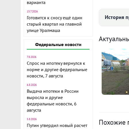
Прав
варианта
учас
13.7.2026
История 
Готовится к сносу ещё один
Катег
старый квартал на главной
зем
улице Уралмаша
О
Актуальн
Электричес
Федеральные новости
Водоснабже
п
1
7.8.2026
Канализа
Спрос на ипотеку вернулся к
С
норме и другие федеральные
новости, 7 августа
п
Отопле
6.8.2026
5
Выдача ипотеки в России
Газоснабже
С
выросла и другие
федеральные новости, 6
Б
августа
п
Водоём ря
5
5.8.2026
Похожие
С
Путин утвердил новый расчет
Ц