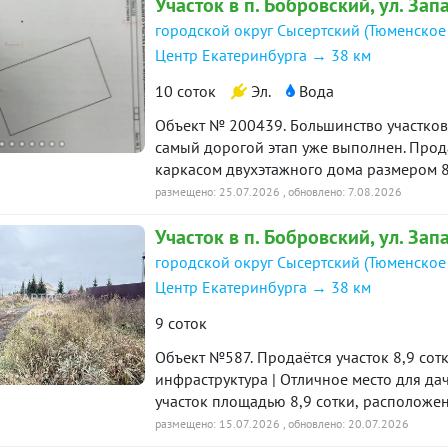
Участок в п. Бобровский, ул. Зап
на все вопросы!
городской округ Сысертский (Тюменское
Центр Екатеринбурга → 38 км
10 соток
Эл.
Вода
Объект № 200439. Большинство участков 
самый дорогой этап уже выполнен. Продается участок 10,5 соток с капитальным
каркасом двухэтажного дома размером 8
сваи, ленточный фундамент и монолитная
размещено: 25.07.2026
, обновлено: 7.08.2026
Остается завершить строительство по своему проекту. На участке: д
Участок в п. Бобровский, ул. Зап
для дома и бани; электричество 15 кВт (380 В); газ
трех бетонных колец; выполнено межевание, присвоен адрес. Также есть баня из бревна
городской округ Сысертский (Тюменское
6×4 м с пристроем 6×3 м и ухоженный плодовый сад.. Цена: 5 500
Центр Екатеринбурга → 38 км
вариант для тех, кто хочет построить до
затрат. Звоните, чтобы договориться о п
9 соток
Объект №587. Продаётся участок 8,9 сотки в посёлке Боровский ДНП | Рядом вся
инфраструктура | Отличное место для д
участок площадью 8,9 сотки, располож
Боровский. Участок правильной формы, 
размещено: 15.07.2026
, обновлено: 20.07.2026
Площадь: 8,9 сотки — Категория земель: