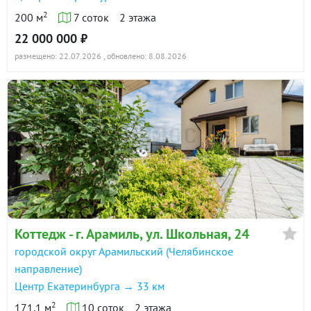
2
200 м
7 соток
2 этажа
22 000 000 ₽
размещено: 22.07.2026
, обновлено: 8.08.2026
Коттедж - г. Арамиль, ул. Школьная, 24
городской округ Арамильский (Челябинское
направление)
Центр Екатеринбурга → 33 км
2
171.1 м
10 соток
2 этажа