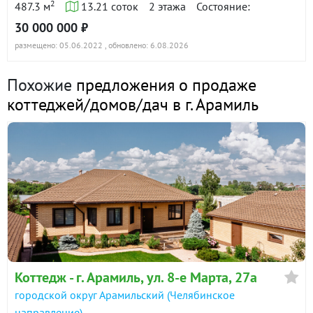
ПРОДАМ жилой дом в прекрасном месте
2
487.3 м
13.21 соток
2 этажа
Состояние:
Арамильский) · 75.2 м² · уч. 4.75
ID объекта в нашей базе: 10049
30 000 000 ₽
6 марта 2025
размещено: 05.06.2022
, обновлено: 6.08.2026
90 дн.
7 600 000
в продаже
Похожие
предложения о продаже
коттеджей/домов/дач в г. Арамиль
Показать всю историю: 16 предложений →
Коттедж - г. Арамиль, ул. 8-е Марта, 27а
городской округ Арамильский (Челябинское
направление)