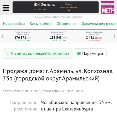
ЖК Эстель
Спец-
предложение
→
✓ Дом сдан
Реклама. ООО «СЗ ИНВЕСТСТРОЙ», ИНН 6678067973
Новостройки
Котт. посёлки
Объявления
Динамика цен и сдел
Средняя цена м²
Средняя цена м²
Продажи новостроек
Новостройки
Вторичка
Июль 2026
❮
❯
176 871
153 548
2 481
₽/м²
₽/м²
сделок
↑ 7,5% за 12 мес.
↑ 17,9% за 12 мес.
↓ 5,3% к июню
Параметры
← К списку коттеджей/домов/дач
Продажа дома: г. Арамиль, ул. Колхозная,
73а (городской округ Арамильский)
опубликовано 20.04.2026 , обновлено 7.08.2026
30
Направление,
Челябинское направление, 33 км.
расстояние:
от центра Екатеринбурга