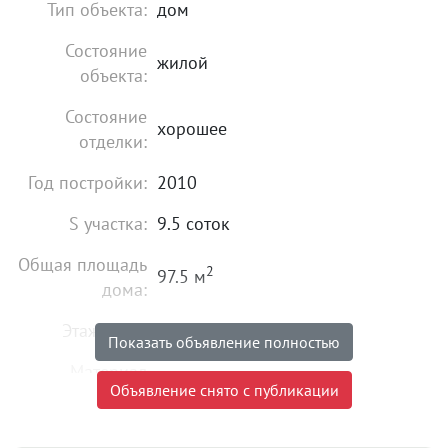
Тип объекта:
дом
Состояние
жилой
объекта:
Состояние
хорошее
отделки:
Год постройки:
2010
S участка:
9.5 соток
Общая площадь
2
97.5 м
дома:
Этажность:
1
Показать объявление полностью
Материал
блочный
Объявление снято с публикации
постройки:
Электричество:
есть