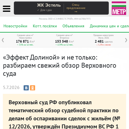
ЖК Эстель
Спец-
предложение
→
✓ Дом сдан
Реклама. ООО «СЗ ИНВЕСТСТРОЙ», ИНН 6678067973
Новостройки
Котт. посёлки
Объявления
Динамика цен и сдел
Средняя цена м²
Средняя цена м²
Продажи новостроек
Новостройки
Вторичка
Июль 2026
❮
❯
176 871
153 548
2 481
₽/м²
₽/м²
сделок
↑ 7,5% за 12 мес.
↑ 17,9% за 12 мес.
↓ 5,3% к июню
«Эффект Долиной» и не только:
разбираем свежий обзор Верховного
суда
5.7.2026
Верховный суд РФ опубликовал
тематический обзор судебной практики по
делам об оспаривании сделок с жильём (№
12/2026, утверждён Президиумом ВС РФ 1