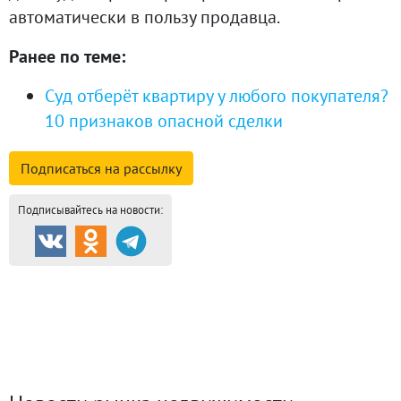
автоматически в пользу продавца.
Ранее по теме:
Суд отберёт квартиру у любого покупателя?
10 признаков опасной сделки
Подписаться на
рассылку
Подписывайтесь на новости:
Продажа и аренда
8720
Каталог новостроек
254
Коттеджные посёлки
57
Комм.
недвижимость
1312
Динамика цен и кол-во
сделок