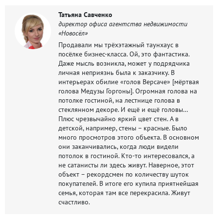
Татьяна Савченко
директор офиса агентства недвижимости
«Новосёл»
Продавали мы трёхэтажный таунхаус в
посёлке бизнес-класса. Ой, это фантастика.
Даже мысль возникла, может у подрядчика
личная неприязнь была к заказчику. В
интерьерах обилие «голов Версаче» [мёртвая
голова Медузы Горгоны]. Огромная голова на
потолке гостиной, на лестнице голова в
стеклянном декоре. И ещё и ещё головы…
Плюс чрезвычайно яркий цвет стен. А в
детской, например, стены – красные. Было
много просмотров этого объекта. В основном
они заканчивались, когда люди видели
потолок в гостиной. Кто-то интересовался, а
не сатанисты ли здесь живут. Наверное, этот
объект – рекордсмен по количеству шуток
покупателей. В итоге его купила приятнейшая
семья, которая там все перекрасила. Живут
счастливо.