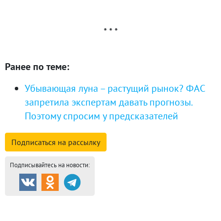
* * *
Ранее по теме:
Убывающая луна – растущий рынок? ФАС
запретила экспертам давать прогнозы.
Поэтому спросим у предсказателей
Подписаться на
рассылку
Подписывайтесь на новости:
Продажа и аренда
8708
Каталог новостроек
254
Коттеджные посёлки
57
Комм.