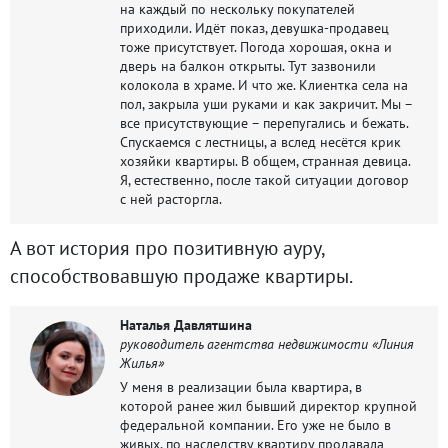
на каждый по нескольку покупателей
приходили. Идёт показ, девушка-продавец
тоже присутствует. Погода хорошая, окна и
дверь на балкон открыты. Тут зазвонили
колокола в храме. И что же. Клиентка села на
пол, закрыла уши руками и как закричит. Мы –
все присутствующие – перепугались и бежать.
Спускаемся с лестницы, а вслед несётся крик
хозяйки квартиры. В общем, странная девица.
Я, естественно, после такой ситуации договор
с ней расторгла.
А вот история про позитивную ауру,
способствовавшую продаже квартиры.
Наталья Давлятшина
руководитель агентства недвижимости «Линия
Жилья»
У меня в реализации была квартира, в
которой ранее жил бывший директор крупной
федеральной компании. Его уже не было в
живых, по наследству квартиру продавала