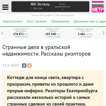
ЖК Эстель
Спец-
предложение
→
✓ Дом сдан
Реклама. ООО «СЗ ИНВЕСТСТРОЙ», ИНН 6678067973
Новостройки
Котт. посёлки
Объявления
Динамика цен и сдел
Средняя цена м²
Средняя цена м²
Продажи новостроек
Новостройки
Вторичка
Июль 2026
❮
❯
176 871
153 548
2 481
₽/м²
₽/м²
сделок
↑ 7,5% за 12 мес.
↑ 17,9% за 12 мес.
↓ 5,3% к июню
Странные дела в уральской
недвижимости. Рассказы риэлторов
15.6.2026
Коттедж для конца света, квартира с
призраком, приветы из прошлого и даже
прорыв инферно. Риэлторы Екатеринбурга
рассказали несколько историй о самых
странных сделках из своей практики.