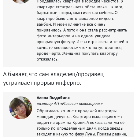
Продавалась квартира в Городке чекистов. В
квартире «театральная» обстановка – книги,
бархатные шторы, классическая мебель. О
квартире было снято шикарное видео с
вайбом. И моей клиентке всё очень
понравилось. А потом она стала рассматривать
фото интерьеров и на одном увидела
призрачную фигуру. Из-за игры света и теней в
комнате «появилось» что-то потустороннее,
вроде чёрта. Женщина покупать квартиру
отказалась.
А бывает, что сам владелец/продавец
устраивает прорыв инферно.
Алина Голдобина
риэлтор АН «Магазин новостроек»
Обратилась ко мне с продажей квартиры
молодая девушка. Квартира выдающаяся – с
видом на храм на Крови. А показывали мы её
только по определённым дням, когда звёзды
заходят в какую-то фазу Луны. Показы редкие,