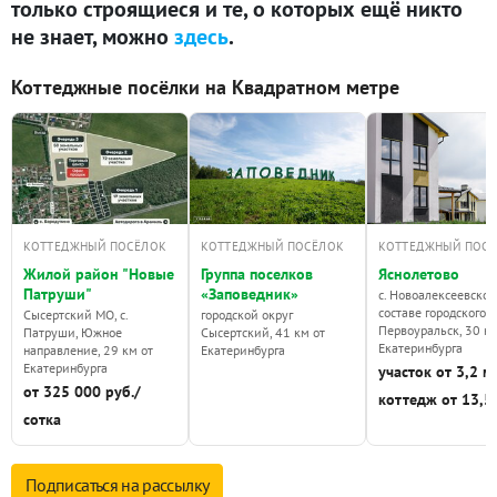
только строящиеся и те, о которых ещё никто
не знает, можно
здесь
.
Коттеджные посёлки на Квадратном метре
КОТТЕДЖНЫЙ ПОСЁЛОК
КОТТЕДЖНЫЙ ПОСЁЛОК
КОТТЕДЖНЫЙ ПОС
Жилой район "Новые
Группа поселков
Яснолетово
Патруши"
«Заповедник»
с. Новоалексеевское,
составе городского 
Сысертский МО, с.
городской округ
Первоуральск, 30 км
Патруши, Южное
Сысертский, 41 км от
Екатеринбурга
направление, 29 км от
Екатеринбурга
Екатеринбурга
участок от 3,2 мл
от 325 000 руб./
коттедж от 13,5
сотка
Подписаться на
рассылку