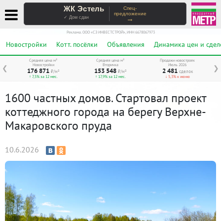
ЖК Эстель
Спец-
предложение
→
✓ Дом сдан
Реклама. ООО «СЗ ИНВЕСТСТРОЙ», ИНН 6678067973
Новостройки
Котт. посёлки
Объявления
Динамика цен и сдел
Средняя цена м²
Средняя цена м²
Продажи новостроек
Новостройки
Вторичка
Июль 2026
❮
❯
176 871
153 548
2 481
₽/м²
₽/м²
сделок
↑ 7,5% за 12 мес.
↑ 17,9% за 12 мес.
↓ 5,3% к июню
1600 частных домов. Стартовал проект
коттеджного города на берегу Верхне-
Макаровского пруда
10.6.2026