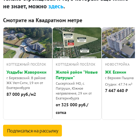
не знает, можно
здесь
.
Смотрите на Квадратном метре
КОТТЕДЖНЫЙ ПОСЁЛОК
КОТТЕДЖНЫЙ ПОСЁЛОК
НОВОСТРОЙКА
Усадьбы Жаворонки
Жилой район "Новые
ЖК Есенин
Патруши"
г. Березовский. В районе
г. Верхняя Пышма
ЖК Уют-Сити, 19 км от
Сысертский МО, с.
Студии: 47.74 м²
Екатеринбурга
Патруши, Южное
7 447 440 ₽
направление, 29 км от
87 000 руб./м2
Екатеринбурга
от 325 000 руб./
сотка
Подписаться на
рассылку