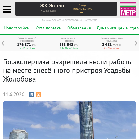
ЖК Эстель
Спец-
предложение
→
✓ Дом сдан
Реклама. ООО «СЗ ИНВЕСТСТРОЙ», ИНН 6678067973
Новостройки
Котт. посёлки
Объявления
Динамика цен и сдел
Средняя цена м²
Средняя цена м²
Продажи новостроек
Новостройки
Вторичка
Июль 2026
❮
❯
176 871
153 548
2 481
₽/м²
₽/м²
сделок
↑ 7,5% за 12 мес.
↑ 17,9% за 12 мес.
↓ 5,3% к июню
Госэкспертиза разрешила вести работы
на месте снесённого пристроя Усадьбы
Жолобова
11.6.2026