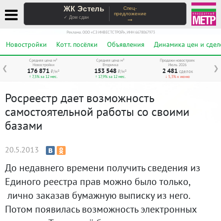
ЖК Эстель
Спец-
предложение
→
✓ Дом сдан
Реклама. ООО «СЗ ИНВЕСТСТРОЙ», ИНН 6678067973
Новостройки
Котт. посёлки
Объявления
Динамика цен и сдел
Средняя цена м²
Средняя цена м²
Продажи новостроек
Новостройки
Вторичка
Июль 2026
❮
❯
176 871
153 548
2 481
₽/м²
₽/м²
сделок
↑ 7,5% за 12 мес.
↑ 17,9% за 12 мес.
↓ 5,3% к июню
Росреестр дает возможность
самостоятельной работы со своими
базами
20.5.2013
До недавнего времени получить сведения из
Единого реестра прав можно было только,
лично заказав бумажную выписку из него.
Потом появилась возможность электронных