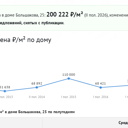
200 222 ₽/м²
 в доме Большакова, 25:
(II пол. 2026)
, изменени
едложений, снятых с публикации
.
ена ₽/м² по дому
110 000
68 892
68 421
51 638
 пол. 2013
II пол. 2014
I пол. 2015
I пол. 2016
I 
м² в доме Большакова, 25 по полугодиям
Сред