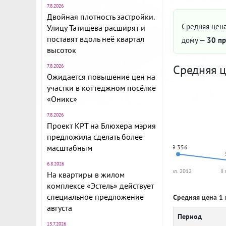
7.8.2026
Двойная плотность застройки.
Средняя цена
Улицу Татищева расширят и
поставят вдоль неё квартал
дому —
30 пр
высоток
Средняя ц
7.8.2026
Ожидается повышение цен на
участки в коттеджном посёлке
«Оникс»
7.8.2026
Проект КРТ на Блюхера мэрия
предложила сделать более
масштабным
69 356
6.8.2026
I пол. 2012
II
На квартиры в жилом
комплексе «Эстель» действует
специальное предложение
Средняя цена 1 
августа
Период
13.7.2026