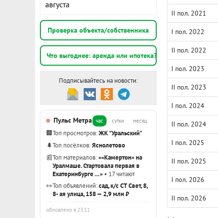
августа
II пол. 2021
Проверка объекта/собственника
I пол. 2022
II пол. 2022
Что выгоднее: аренда или ипотека?
I пол. 2023
Подписывайтесь на новости:
II пол. 2023
I пол. 2024
Пульс Метра
час
сутки
месяц
II пол. 2024
🏢
Топ просмотров:
ЖК "Уральский"
I пол. 2025
🌲
Топ посёлков:
Яснолетово
📰
Топ материалов:
««Камертон» на
II пол. 2025
Уралмаше. Стартовала первая в
Екатеринбурге …»
• 17 читают
I пол. 2026
👀
Топ объявлений:
сад, к/с СТ Свет, 8,
8- ая улица, 158 — 2,9 млн ₽
II пол. 2026
обновлено в 23:11