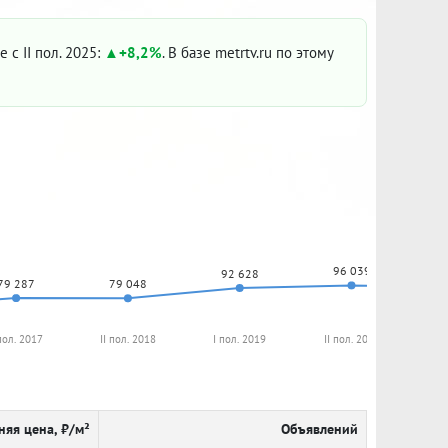
е с II пол. 2025:
+8,2%
. В базе metrtv.ru по этому
96 039
92 628
79 287
79 048
пол. 2017
II пол. 2018
I пол. 2019
II пол. 2019
I 
няя цена, ₽/м²
Объявлений