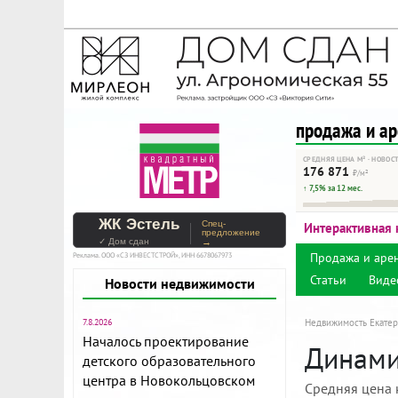
На Метре реклама - тольк
Помогайте независимому ре
продажа и а
СРЕДНЯЯ ЦЕНА М² · НОВОС
176 871
₽/м²
↑ 7,5% за 12 мес.
ЖК Эстель
Спец-
Интерактивная 
предложение
✓ Дом сдан
→
Продажа и аре
Реклама. ООО «СЗ ИНВЕСТСТРОЙ», ИНН 6678067973
Статьи
Виде
Новости недвижимости
7.8.2026
Недвижимость Екатер
Началось проектирование
Динами
детского образовательного
центра в Новокольцовском
Средняя цена 