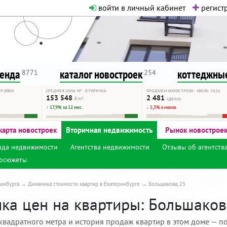
войти в личный кабинет
регистр
о нормальная. Никакого шок-конте
сурсу, как он помогает вам. Удач
ренда
каталог новостроек
коттеджные
8771
254
ТРОЙКИ
СРЕДНЯЯ ЦЕНА М² · ВТОРИЧКА
ПРОДАЖИ НОВОСТРОЕК · ИЮЛЬ 2026
153 548
2 481
₽/м²
сделок
↑ 17,9% за 12 мес.
↓ 5,3% к июню
карта новостроек
Вторичная недвижимость
Рынок новострое
нда недвижимости
Агентства недвижимости
Отзывы об агентств
осюжеты
инбурга
Динамика стоимости квартир в Екатеринбурге
Большакова, 25
ка цен на квартиры: Большакова
квадратного метра и история продаж квартир в этом доме — по 