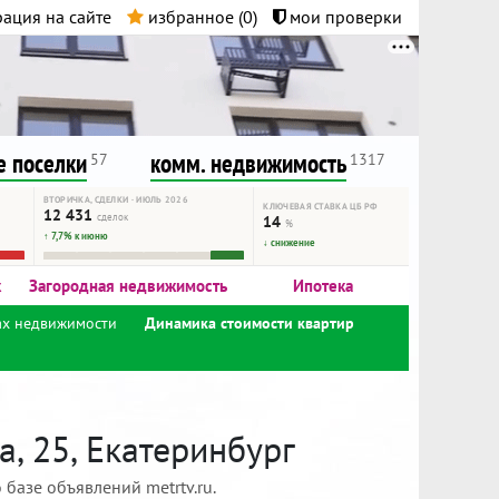
ация на сайте
избранное (
0
)
мои проверки
нта.
и!
 поселки
комм. недвижимость
57
1317
ВТОРИЧКА, СДЕЛКИ · ИЮЛЬ 2026
КЛЮЧЕВАЯ СТАВКА ЦБ РФ
12 431
сделок
14
%
↑ 7,7% к июню
↓ снижение
к
Загородная недвижимость
Ипотека
ах недвижимости
Динамика стоимости квартир
, 25, Екатеринбург
базе объявлений metrtv.ru.