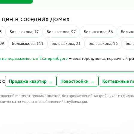
цен в соседних домах
3
Большакова, 17
Большакова, 97
Большакова, 66
Больша
09
Большакова, 111
Большакова, 21
Большакова, 16
Бол
 на недвижимость в Екатеринбурге
— весь город, пояса, первичный р
ок:
Продажа квартир →
Новостройки →
Коттеджные п
ъявлений metrtv.ru: продажа квартир, без предложений застройщиков из фидов
атически по мере снятия объявлений с публикации.