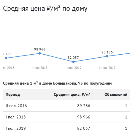
Средняя цена ₽/м² по дому
98 966
93 156
89 286
82 037
I пол. 2016
I пол. 2018
I пол. 2019
II пол. 2019
Средняя цена 1 м² в доме Большакова, 95 по полугодиям
Период
Средняя цена, ₽/м²
Объявлений
II пол. 2016
89 286
1
I пол. 2018
98 966
1
I пол. 2019
82 037
1