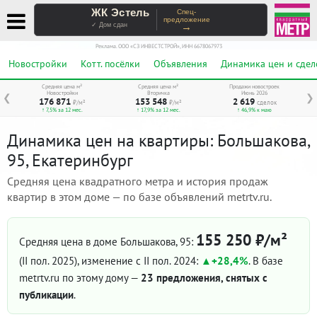
ЖК Эстель
Спец-
предложение
→
✓ Дом сдан
Реклама. ООО «СЗ ИНВЕСТСТРОЙ», ИНН 6678067973
Новостройки
Котт. посёлки
Объявления
Динамика цен и сдел
Средняя цена м²
Средняя цена м²
Продажи новостроек
Новостройки
Вторичка
Июнь 2026
❮
❯
176 871
153 548
2 619
₽/м²
₽/м²
сделок
↑ 7,5% за 12 мес.
↑ 17,9% за 12 мес.
↑ 46,9% к маю
Динамика цен на квартиры: Большакова,
95, Екатеринбург
Средняя цена квадратного метра и история продаж
квартир в этом доме — по базе объявлений metrtv.ru.
155 250 ₽/м²
Средняя цена в доме Большакова, 95:
(II пол. 2025)
, изменение с II пол. 2024:
+28,4%
. В базе
metrtv.ru по этому дому —
23 предложения, снятых с
публикации
.