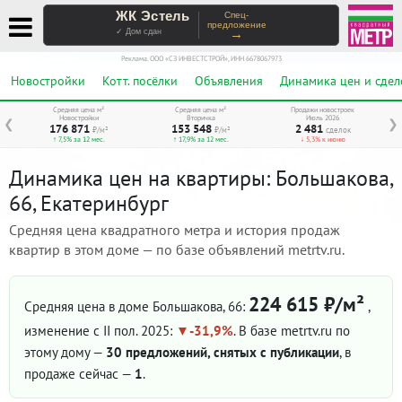
ЖК Эстель
Спец-
предложение
→
✓ Дом сдан
Реклама. ООО «СЗ ИНВЕСТСТРОЙ», ИНН 6678067973
Новостройки
Котт. посёлки
Объявления
Динамика цен и сдел
Средняя цена м²
Средняя цена м²
Продажи новостроек
Новостройки
Вторичка
Июль 2026
❮
❯
176 871
153 548
2 481
₽/м²
₽/м²
сделок
↑ 7,5% за 12 мес.
↑ 17,9% за 12 мес.
↓ 5,3% к июню
Динамика цен на квартиры: Большакова,
66, Екатеринбург
Средняя цена квадратного метра и история продаж
квартир в этом доме — по базе объявлений metrtv.ru.
224 615 ₽/м²
Средняя цена в доме Большакова, 66:
,
изменение с II пол. 2025:
-31,9%
. В базе metrtv.ru по
этому дому —
30 предложений, снятых с публикации
, в
продаже сейчас —
1
.