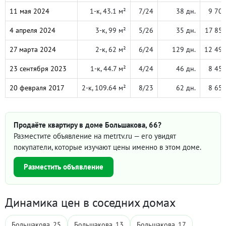
11 мая 2024
1-к, 43.1 м²
7/24
38 дн.
9 70
4 апреля 2024
3-к, 99 м²
5/26
35 дн.
17 85
27 марта 2024
2-к, 62 м²
6/24
129 дн.
12 49
23 сентября 2023
1-к, 44.7 м²
4/24
46 дн.
8 45
20 февраля 2017
2-к, 109.64 м²
8/23
62 дн.
8 65
Продаёте квартиру в доме Большакова, 66?
Разместите объявление на metrtv.ru — его увидят
покупатели, которые изучают цены именно в этом доме.
Разместить объявление
Динамика цен в соседних домах
Большакова, 25
Большакова, 13
Большакова, 17