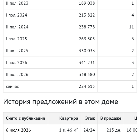
II пол. 2023
189 038
1
I пол. 2024
213 822
4
II пол. 2024
238 778
11
I пол. 2025
263 305
6
II пол. 2025
330 033
2
I пол. 2026
341 231
3
II пол. 2026
338 580
2
сейчас
224 615
1
История предложений в этом доме
Снято с публикации
Квартира
Этаж
В продаже
Це
6 июля 2026
1-к, 46 м²
24/24
213 дн.
18 00