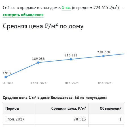
Сейчас в продаже в этом доме:
1 кв.
(в среднем 224 615 ₽/м²) —
смотреть объявления
Средняя цена ₽/м² по дому
238 778
213 822
189 038
78 913
 пол. 2017
II пол. 2023
I пол. 2024
II пол. 2024
Средняя цена 1 м² в доме Большакова, 66 по полугодиям
Период
Средняя цена, ₽/м²
Объявлений
I пол. 2017
78 913
1