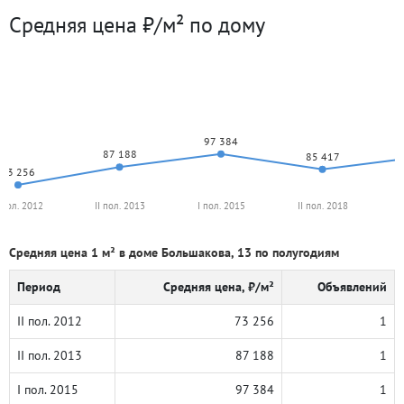
Средняя цена ₽/м² по дому
97 384
87 188
85 417
73 256
I пол. 2012
II пол. 2013
I пол. 2015
II пол. 2018
Средняя цена 1 м² в доме Большакова, 13 по полугодиям
Период
Средняя цена, ₽/м²
Объявлений
II пол. 2012
73 256
1
II пол. 2013
87 188
1
I пол. 2015
97 384
1