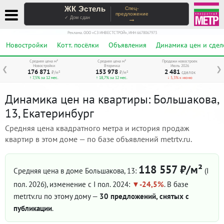
ЖК Эстель
Спец-
предложение
→
✓ Дом сдан
Реклама. ООО «СЗ ИНВЕСТСТРОЙ», ИНН 6678067973
Новостройки
Котт. посёлки
Объявления
Динамика цен и сдел
Средняя цена м²
Средняя цена м²
Продажи новостроек
Новостройки
Вторичка
Июль 2026
❮
❯
176 871
153 978
2 481
₽/м²
₽/м²
сделок
↑ 7,5% за 12 мес.
↑ 18,7% за 12 мес.
↓ 5,3% к июню
Динамика цен на квартиры: Большакова,
13, Екатеринбург
Средняя цена квадратного метра и история продаж
квартир в этом доме — по базе объявлений metrtv.ru.
118 557 ₽/м²
Средняя цена в доме Большакова, 13:
(I
пол. 2026)
, изменение с I пол. 2024:
-24,5%
. В базе
metrtv.ru по этому дому —
30 предложений, снятых с
публикации
.