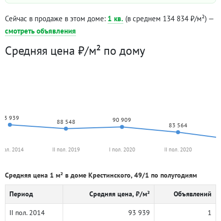
Сейчас в продаже в этом доме:
1 кв.
(в среднем 134 834 ₽/м²) —
смотреть объявления
Средняя цена ₽/м² по дому
93 939
90 909
88 548
83 564
I пол. 2014
II пол. 2019
I пол. 2020
II пол. 2020
Средняя цена 1 м² в доме Крестинского, 49/1 по полугодиям
Период
Средняя цена, ₽/м²
Объявлений
II пол. 2014
93 939
1