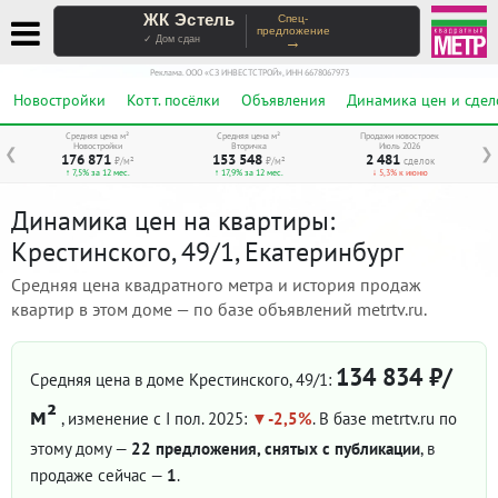
ЖК Эстель
Спец-
предложение
→
✓ Дом сдан
Реклама. ООО «СЗ ИНВЕСТСТРОЙ», ИНН 6678067973
Новостройки
Котт. посёлки
Объявления
Динамика цен и сдел
Средняя цена м²
Средняя цена м²
Продажи новостроек
Новостройки
Вторичка
Июль 2026
❮
❯
176 871
153 548
2 481
₽/м²
₽/м²
сделок
↑ 7,5% за 12 мес.
↑ 17,9% за 12 мес.
↓ 5,3% к июню
Динамика цен на квартиры:
Крестинского, 49/1, Екатеринбург
Средняя цена квадратного метра и история продаж
квартир в этом доме — по базе объявлений metrtv.ru.
134 834 ₽/
Средняя цена в доме Крестинского, 49/1:
м²
, изменение с I пол. 2025:
-2,5%
. В базе metrtv.ru по
этому дому —
22 предложения, снятых с публикации
, в
продаже сейчас —
1
.