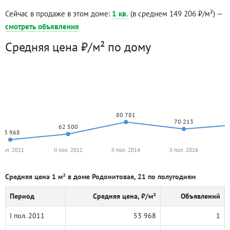
Сейчас в продаже в этом доме:
1 кв.
(в среднем 149 206 ₽/м²) —
смотреть объявления
Средняя цена ₽/м² по дому
80 781
70 213
62 500
53 968
 пол. 2011
II пол. 2011
II пол. 2014
II пол. 2016
I
Средняя цена 1 м² в доме Родонитовая, 21 по полугодиям
Период
Средняя цена, ₽/м²
Объявлений
I пол. 2011
53 968
1