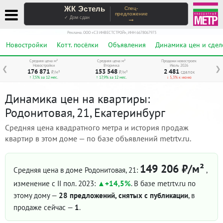
ЖК Эстель
Спец-
предложение
→
✓ Дом сдан
Реклама. ООО «СЗ ИНВЕСТСТРОЙ», ИНН 6678067973
Новостройки
Котт. посёлки
Объявления
Динамика цен и сдел
Средняя цена м²
Средняя цена м²
Продажи новостроек
Новостройки
Вторичка
Июль 2026
❮
❯
176 871
153 548
2 481
₽/м²
₽/м²
сделок
↑ 7,5% за 12 мес.
↑ 17,9% за 12 мес.
↓ 5,3% к июню
Динамика цен на квартиры:
Родонитовая, 21, Екатеринбург
Средняя цена квадратного метра и история продаж
квартир в этом доме — по базе объявлений metrtv.ru.
149 206 ₽/м²
Средняя цена в доме Родонитовая, 21:
,
изменение с II пол. 2023:
+14,5%
. В базе metrtv.ru по
этому дому —
28 предложений, снятых с публикации
, в
продаже сейчас —
1
.