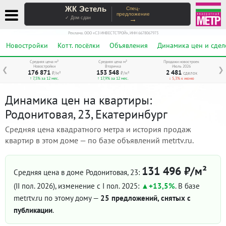
ЖК Эстель
Спец-
предложение
→
✓ Дом сдан
Реклама. ООО «СЗ ИНВЕСТСТРОЙ», ИНН 6678067973
Новостройки
Котт. посёлки
Объявления
Динамика цен и сдел
Средняя цена м²
Средняя цена м²
Продажи новостроек
Новостройки
Вторичка
Июль 2026
❮
❯
176 871
153 548
2 481
₽/м²
₽/м²
сделок
↑ 7,5% за 12 мес.
↑ 17,9% за 12 мес.
↓ 5,3% к июню
Динамика цен на квартиры:
Родонитовая, 23, Екатеринбург
Средняя цена квадратного метра и история продаж
квартир в этом доме — по базе объявлений metrtv.ru.
131 496 ₽/м²
Средняя цена в доме Родонитовая, 23:
(II пол. 2026)
, изменение с I пол. 2025:
+13,5%
. В базе
metrtv.ru по этому дому —
25 предложений, снятых с
публикации
.