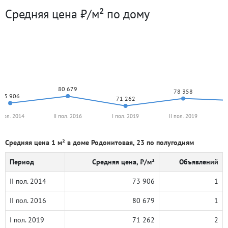
Средняя цена ₽/м² по дому
80 679
78 358
73 906
71 262
I пол. 2014
II пол. 2016
I пол. 2019
II пол. 2019
Средняя цена 1 м² в доме Родонитовая, 23 по полугодиям
Период
Средняя цена, ₽/м²
Объявлений
II пол. 2014
73 906
1
II пол. 2016
80 679
1
I пол. 2019
71 262
2