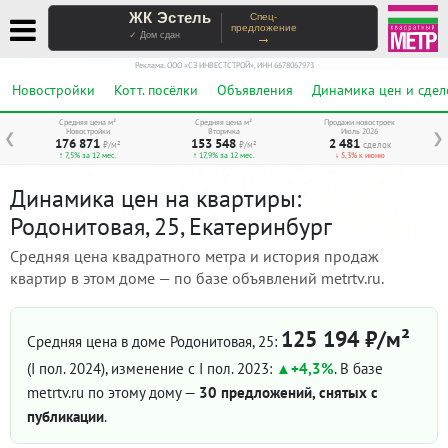
ЖК Эстель
Спец-
предложение
→
✓ Дом сдан
Реклама. ООО «СЗ ИНВЕСТСТРОЙ», ИНН 6678067973
Новостройки
Котт. посёлки
Объявления
Динамика цен и сдел
Средняя цена м²
Средняя цена м²
Продажи новостроек
Новостройки
Вторичка
Июль 2026
❮
❯
176 871
153 548
2 481
₽/м²
₽/м²
сделок
↑ 7,5% за 12 мес.
↑ 17,9% за 12 мес.
↓ 5,3% к июню
Динамика цен на квартиры:
Родонитовая, 25, Екатеринбург
Средняя цена квадратного метра и история продаж
квартир в этом доме — по базе объявлений metrtv.ru.
125 194 ₽/м²
Средняя цена в доме Родонитовая, 25:
(I пол. 2024)
, изменение с I пол. 2023:
+4,3%
. В базе
metrtv.ru по этому дому —
30 предложений, снятых с
публикации
.