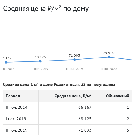
Средняя цена ₽/м² по дому
75 910
71 093
68 125
66 167
I пол. 2014
I пол. 2019
II пол. 2019
I пол. 2020
Средняя цена 1 м² в доме Родонитовая, 32 по полугодиям
Период
Средняя цена, ₽/м²
Объявлений
II пол. 2014
66 167
1
I пол. 2019
68 125
2
II пол. 2019
71 093
5