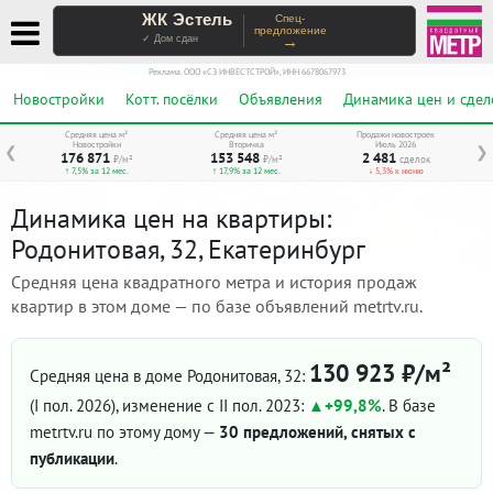
ЖК Эстель
Спец-
предложение
→
✓ Дом сдан
Реклама. ООО «СЗ ИНВЕСТСТРОЙ», ИНН 6678067973
Новостройки
Котт. посёлки
Объявления
Динамика цен и сдел
Средняя цена м²
Средняя цена м²
Продажи новостроек
Новостройки
Вторичка
Июль 2026
❮
❯
176 871
153 548
2 481
₽/м²
₽/м²
сделок
↑ 7,5% за 12 мес.
↑ 17,9% за 12 мес.
↓ 5,3% к июню
Динамика цен на квартиры:
Родонитовая, 32, Екатеринбург
Средняя цена квадратного метра и история продаж
квартир в этом доме — по базе объявлений metrtv.ru.
130 923 ₽/м²
Средняя цена в доме Родонитовая, 32:
(I пол. 2026)
, изменение с II пол. 2023:
+99,8%
. В базе
metrtv.ru по этому дому —
30 предложений, снятых с
публикации
.