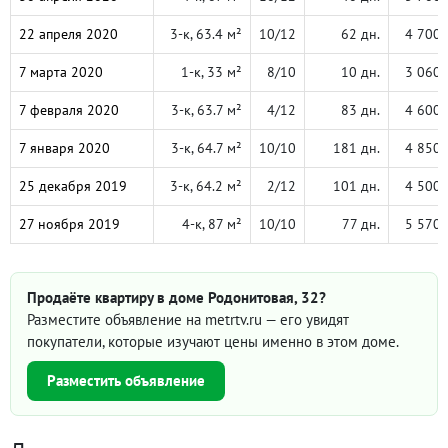
22 апреля 2020
3-к, 63.4 м²
10/12
62 дн.
4 700 
7 марта 2020
1-к, 33 м²
8/10
10 дн.
3 060 
7 февраля 2020
3-к, 63.7 м²
4/12
83 дн.
4 600 
7 января 2020
3-к, 64.7 м²
10/10
181 дн.
4 850 
25 декабря 2019
3-к, 64.2 м²
2/12
101 дн.
4 500 
27 ноября 2019
4-к, 87 м²
10/10
77 дн.
5 570 
Продаёте квартиру в доме Родонитовая, 32?
Разместите объявление на metrtv.ru — его увидят
покупатели, которые изучают цены именно в этом доме.
Разместить объявление