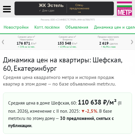
ЖК Эстель
Спец-
предложение
→
✓ Дом сдан
Реклама. ООО «СЗ ИНВЕСТСТРОЙ», ИНН 6678067973
Новостройки
Котт. посёлки
Объявления
Динамика цен и сдел
Средняя цена м²
Средняя цена м²
Продажи новостроек
Новостройки
Вторичка
Июнь 2026
❮
❯
176 871
153 548
2 619
₽/м²
₽/м²
сделок
↑ 7,5% за 12 мес.
↑ 17,9% за 12 мес.
↑ 46,9% к маю
Динамика цен на квартиры: Шефская,
60, Екатеринбург
Средняя цена квадратного метра и история продаж
квартир в этом доме — по базе объявлений metrtv.ru.
110 638 ₽/м²
Средняя цена в доме Шефская, 60:
(II
пол. 2026)
, изменение с II пол. 2025:
-2,5%
. В базе
metrtv.ru по этому дому —
30 предложений, снятых с
публикации
.