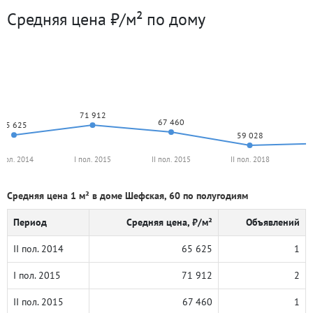
Средняя цена ₽/м² по дому
71 912
67 460
65 625
59 028
I пол. 2014
I пол. 2015
II пол. 2015
II пол. 2018
I
Средняя цена 1 м² в доме Шефская, 60 по полугодиям
Период
Средняя цена, ₽/м²
Объявлений
II пол. 2014
65 625
1
I пол. 2015
71 912
2
II пол. 2015
67 460
1