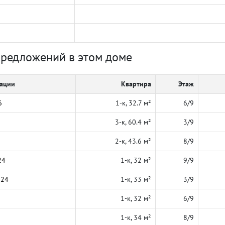
предложений в этом доме
кации
Квартира
Этаж
6
1-к, 32.7 м²
6/9
3-к, 60.4 м²
3/9
2-к, 43.6 м²
8/9
24
1-к, 32 м²
9/9
024
1-к, 33 м²
3/9
1-к, 32 м²
6/9
1-к, 34 м²
8/9