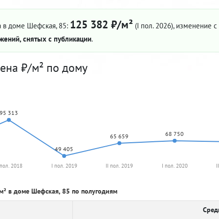
125 382 ₽/м²
 в доме Шефская, 85:
(I пол. 2026)
, изменение с 
жений, снятых с публикации
.
ена ₽/м² по дому
95 313
68 750
65 659
49 405
 пол. 2018
I пол. 2019
II пол. 2019
I пол. 2020
I
м² в доме Шефская, 85 по полугодиям
Сред