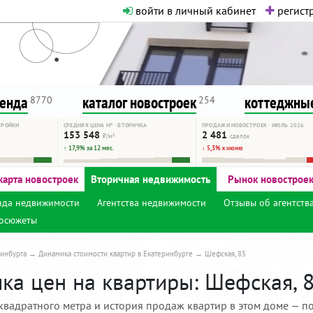
войти в личный кабинет
регистр
о нормальная. Никакого шок-конте
сурсу, как он помогает вам. Удач
ренда
каталог новостроек
коттеджные
8770
254
ТРОЙКИ
СРЕДНЯЯ ЦЕНА М² · ВТОРИЧКА
ПРОДАЖИ НОВОСТРОЕК · ИЮЛЬ 2026
153 548
2 481
₽/м²
сделок
↑ 17,9% за 12 мес.
↓ 5,3% к июню
карта новостроек
Вторичная недвижимость
Рынок новострое
нда недвижимости
Агентства недвижимости
Отзывы об агентств
осюжеты
инбурга
Динамика стоимости квартир в Екатеринбурге
Шефская, 85
ка цен на квартиры: Шефская, 8
квадратного метра и история продаж квартир в этом доме — по 