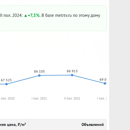
II пол. 2024:
+7,3%
. В базе metrtv.ru по этому дому
86 913
86 105
69 037
67 525
I пол. 2020
I пол. 2021
II пол. 2021
I пол. 2022
няя цена, ₽/м²
Объявлений