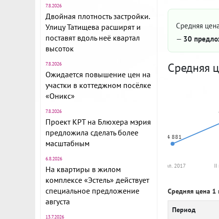
7.8.2026
Двойная плотность застройки.
Средняя цена
Улицу Татищева расширят и
поставят вдоль неё квартал
—
30 предло
высоток
Средняя ц
7.8.2026
Ожидается повышение цен на
участки в коттеджном посёлке
«Оникс»
7.8.2026
Проект КРТ на Блюхера мэрия
предложила сделать более
64 881
масштабным
6.8.2026
I пол. 2017
II
На квартиры в жилом
комплексе «Эстель» действует
специальное предложение
Средняя цена 1 
августа
Период
13.7.2026