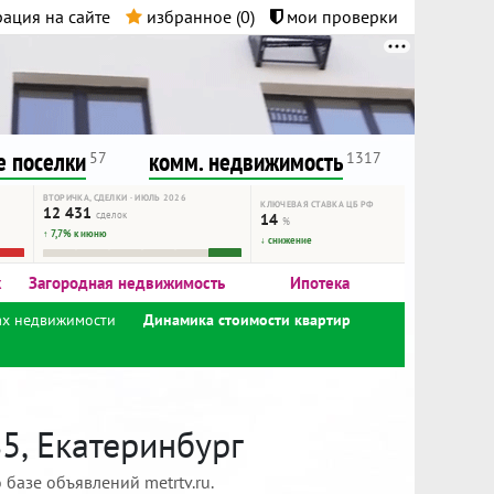
ация на сайте
избранное (
0
)
мои проверки
нта.
и!
 поселки
комм. недвижимость
57
1317
ВТОРИЧКА, СДЕЛКИ · ИЮЛЬ 2026
КЛЮЧЕВАЯ СТАВКА ЦБ РФ
12 431
сделок
14
%
↑ 7,7% к июню
↓ снижение
к
Загородная недвижимость
Ипотека
ах недвижимости
Динамика стоимости квартир
5, Екатеринбург
базе объявлений metrtv.ru.