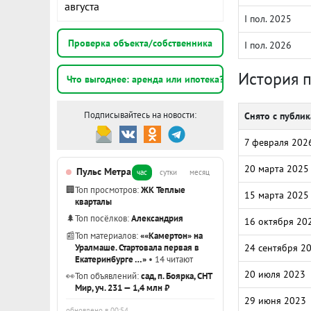
августа
I пол. 2025
Проверка объекта/собственника
I пол. 2026
История 
Что выгоднее: аренда или ипотека?
Подписывайтесь на новости:
Снято с публи
7 февраля 202
20 марта 2025
Пульс Метра
час
сутки
месяц
🏢
Топ просмотров:
ЖК Теплые
15 марта 2025
кварталы
🌲
Топ посёлков:
Александрия
16 октября 20
📰
Топ материалов:
««Камертон» на
Уралмаше. Стартовала первая в
24 сентября 2
Екатеринбурге …»
• 14 читают
20 июля 2023
👀
Топ объявлений:
сад, п. Боярка, СНТ
Мир, уч. 231 — 1,4 млн ₽
29 июня 2023
обновлено в 00:54