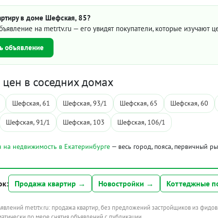
артиру в доме Шефская, 85?
бъявление на metrtv.ru — его увидят покупатели, которые изучают 
ь объявление
цен в соседних домах
Шефская, 61
Шефская, 93/1
Шефская, 65
Шефская, 60
Шефская, 91/1
Шефская, 103
Шефская, 106/1
 на недвижимость в Екатеринбурге
— весь город, пояса, первичный р
ок:
Продажа квартир →
Новостройки →
Коттеджные п
ъявлений metrtv.ru: продажа квартир, без предложений застройщиков из фидов
атически по мере снятия объявлений с публикации.