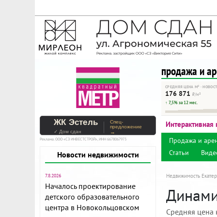
На Метре реклама - тольк
Помогайте независимому ре
продажа и а
СРЕДНЯЯ ЦЕНА М² · НОВОС
176 871
₽/м²
↑ 7,5% за 12 мес.
ЖК Эстель
Спец-
Интерактивная 
предложение
✓ Дом сдан
→
Продажа и аре
Реклама. ООО «СЗ ИНВЕСТСТРОЙ», ИНН 6678067973
Статьи
Виде
Новости недвижимости
7.8.2026
Недвижимость Екатер
Началось проектирование
Динами
детского образовательного
центра в Новокольцовском
Средняя цена 