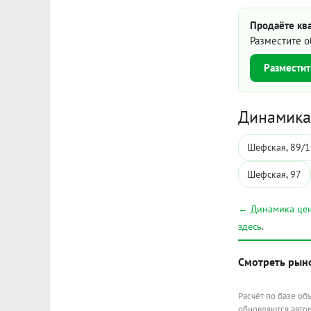
Продаёте кв
Разместите о
Разместит
Динамика 
Шефская, 89/1
Шефская, 97
← Динамика цен
здесь
.
Смотреть рын
Расчёт по базе об
обновляются автом