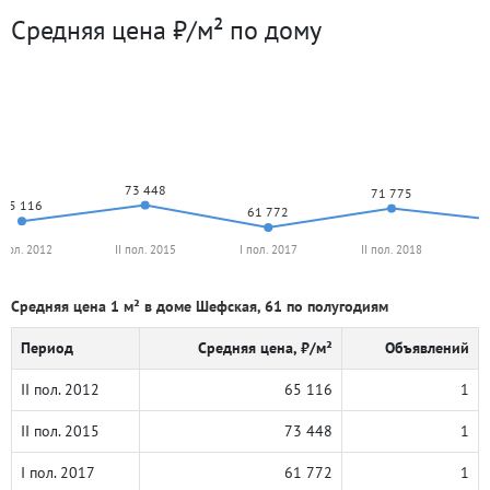
Средняя цена ₽/м² по дому
73 448
71 775
65 116
61 772
I пол. 2012
II пол. 2015
I пол. 2017
II пол. 2018
Средняя цена 1 м² в доме Шефская, 61 по полугодиям
Период
Средняя цена, ₽/м²
Объявлений
II пол. 2012
65 116
1
II пол. 2015
73 448
1
I пол. 2017
61 772
1