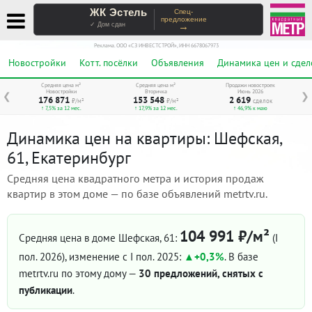
ЖК Эстель
Спец-
предложение
→
✓ Дом сдан
Реклама. ООО «СЗ ИНВЕСТСТРОЙ», ИНН 6678067973
Новостройки
Котт. посёлки
Объявления
Динамика цен и сдел
Средняя цена м²
Средняя цена м²
Продажи новостроек
Новостройки
Вторичка
Июнь 2026
❮
❯
176 871
153 548
2 619
₽/м²
₽/м²
сделок
↑ 7,5% за 12 мес.
↑ 17,9% за 12 мес.
↑ 46,9% к маю
Динамика цен на квартиры: Шефская,
61, Екатеринбург
Средняя цена квадратного метра и история продаж
квартир в этом доме — по базе объявлений metrtv.ru.
104 991 ₽/м²
Средняя цена в доме Шефская, 61:
(I
пол. 2026)
, изменение с I пол. 2025:
+0,3%
. В базе
metrtv.ru по этому дому —
30 предложений, снятых с
публикации
.