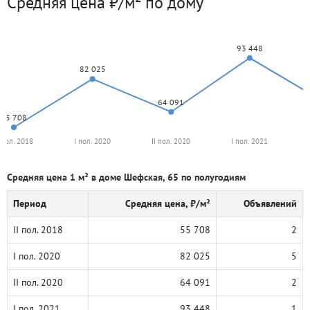
Средняя цена ₽/м² по дому
93 448
82 025
64 091
55 708
I пол. 2018
I пол. 2020
II пол. 2020
I пол. 2021
Средняя цена 1 м² в доме Шефская, 65 по полугодиям
Период
Средняя цена, ₽/м²
Объявлений
II пол. 2018
55 708
2
I пол. 2020
82 025
5
II пол. 2020
64 091
2
I пол. 2021
93 448
1