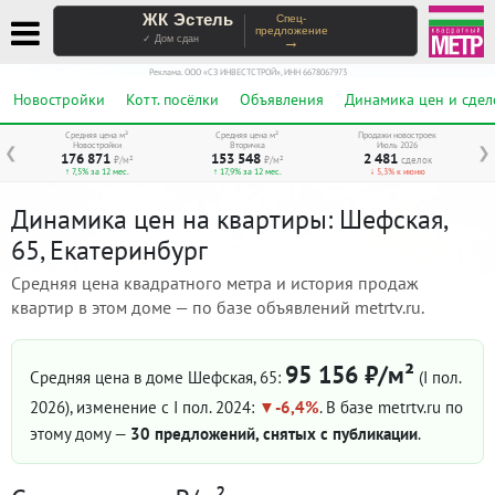
ЖК Эстель
Спец-
предложение
→
✓ Дом сдан
Реклама. ООО «СЗ ИНВЕСТСТРОЙ», ИНН 6678067973
Новостройки
Котт. посёлки
Объявления
Динамика цен и сдел
Средняя цена м²
Средняя цена м²
Продажи новостроек
Новостройки
Вторичка
Июль 2026
❮
❯
176 871
153 548
2 481
₽/м²
₽/м²
сделок
↑ 7,5% за 12 мес.
↑ 17,9% за 12 мес.
↓ 5,3% к июню
Динамика цен на квартиры: Шефская,
65, Екатеринбург
Средняя цена квадратного метра и история продаж
квартир в этом доме — по базе объявлений metrtv.ru.
95 156 ₽/м²
Средняя цена в доме Шефская, 65:
(I пол.
2026)
, изменение с I пол. 2024:
-6,4%
. В базе metrtv.ru по
этому дому —
30 предложений, снятых с публикации
.