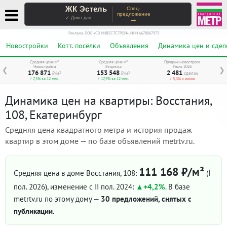
ЖК Эстель
Спец-
предложение
→
✓ Дом сдан
Реклама. ООО «СЗ ИНВЕСТСТРОЙ», ИНН 6678067973
Новостройки
Котт. посёлки
Объявления
Динамика цен и сдел
Средняя цена м²
Средняя цена м²
Продажи новостроек
Новостройки
Вторичка
Июль 2026
❮
❯
176 871
153 548
2 481
₽/м²
₽/м²
сделок
↑ 7,5% за 12 мес.
↑ 17,9% за 12 мес.
↓ 5,3% к июню
Динамика цен на квартиры: Восстания,
108, Екатеринбург
Средняя цена квадратного метра и история продаж
квартир в этом доме — по базе объявлений metrtv.ru.
111 168 ₽/м²
Средняя цена в доме Восстания, 108:
(I
пол. 2026)
, изменение с II пол. 2024:
+4,2%
. В базе
metrtv.ru по этому дому —
30 предложений, снятых с
публикации
.