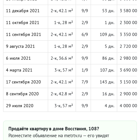
11 декабря 2021
2-к, 42.1 м²
9/9
53 дн.
3 580 000
11 октября 2021
1-к, 28 м²
2/9
1 дн.
2 300 000
11 сентября 2021
2-к, 42.1 м²
6/9
109 дн.
3 350 000
9 августа 2021
1-к, 28 м²
2/9
5 дн.
2 720 000
6 июля 2021
2-к, 36.6 м²
9/9
86 дн.
2 980 000
4 марта 2021
3-к, 57 м²
1/9
107 дн.
3 690 000
17 сентября 2020
2-к, 42.1 м²
7/9
143 дн.
3 150 000
8 сентября 2020
2-к, 42.8 м²
2/9
16 дн.
2 900 000
29 июля 2020
3-к, 57 м²
9/9
4 дн.
4 000 000
Продаёте квартиру в доме Восстания, 108?
Разместите объявление на metrtv.ru — его увидят