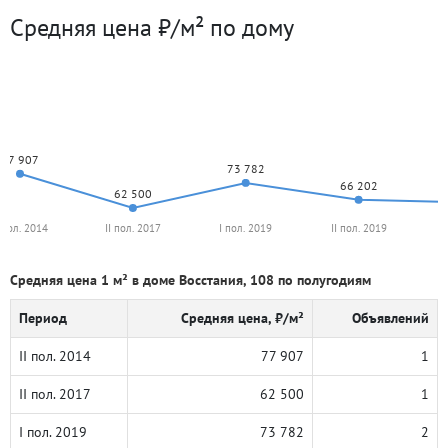
Средняя цена ₽/м² по дому
77 907
73 782
66 202
62 500
I пол. 2014
II пол. 2017
I пол. 2019
II пол. 2019
Средняя цена 1 м² в доме Восстания, 108 по полугодиям
Период
Средняя цена, ₽/м²
Объявлений
II пол. 2014
77 907
1
II пол. 2017
62 500
1
I пол. 2019
73 782
2