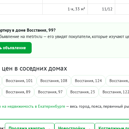
1-к, 33 м²
11/12
ртиру в доме Восстания, 99?
бъявление на metrtv.ru — его увидят покупатели, которые изучают 
ь объявление
цен в соседних домах
Восстания, 101
Восстания, 108
Восстания, 124
Восстания,
Восстания, 89
Восстания, 97
Восстания, 23
Восстания, 12
 на недвижимость в Екатеринбурге
— весь город, пояса, первичный р
ок:
Продажа квартир →
Новостройки →
Коттеджные п