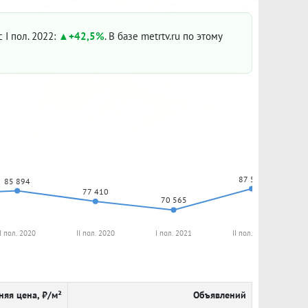
 I пол. 2022:
+42,5%
. В базе metrtv.ru по этому
87 500
85 894
77 410
70 565
I пол. 2020
II пол. 2020
I пол. 2021
II пол. 2021
няя цена, ₽/м²
Объявлений