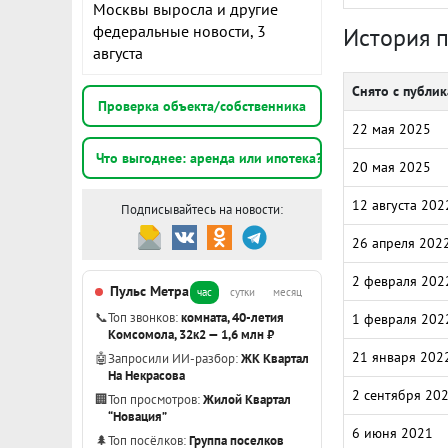
Москвы выросла и другие
федеральные новости, 3
История 
августа
Снято с публи
Проверка объекта/собственника
22 мая 2025
Что выгоднее: аренда или ипотека?
20 мая 2025
12 августа 202
Подписывайтесь на новости:
26 апреля 202
2 февраля 202
Пульс Метра
час
сутки
месяц
📞
Топ звонков:
комната, 40-летия
1 февраля 202
Комсомола, 32к2 — 1,6 млн ₽
21 января 202
🤖
Запросили ИИ-разбор:
ЖК Квартал
На Некрасова
2 сентября 20
🏢
Топ просмотров:
Жилой Квартал
“Новация”
6 июня 2021
🌲
Топ посёлков:
Группа поселков