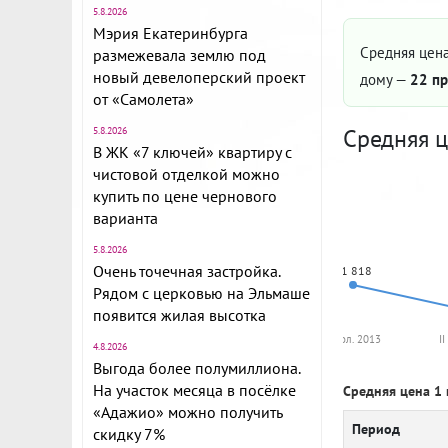
5.8.2026
Мэрия Екатеринбурга
Средняя цена
размежевала землю под
новый девелоперский проект
дому —
22 пр
от «Самолета»
Средняя ц
5.8.2026
В ЖК «7 ключей» квартиру с
чистовой отделкой можно
купить по цене чернового
варианта
5.8.2026
Очень точечная застройка.
81 818
Рядом с церковью на Эльмаше
появится жилая высотка
II пол. 2013
II
4.8.2026
Выгода более полумиллиона.
На участок месяца в посёлке
Средняя цена 1 
«Адажио» можно получить
Период
скидку 7%