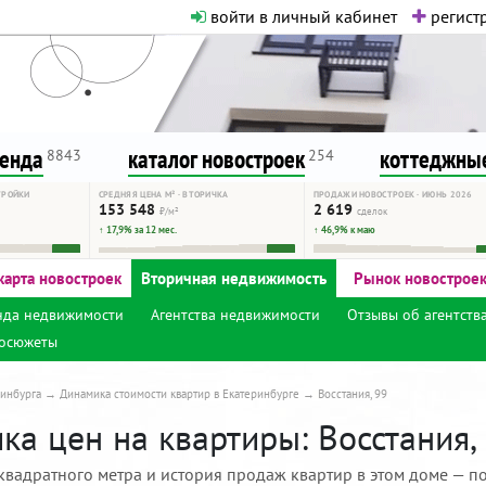
войти в личный кабинет
регистр
о нормальная. Никакого шок-конте
сурсу, как он помогает вам. Удач
ренда
каталог новостроек
коттеджные
8843
254
ТРОЙКИ
СРЕДНЯЯ ЦЕНА М² · ВТОРИЧКА
ПРОДАЖИ НОВОСТРОЕК · ИЮНЬ 2026
153 548
2 619
₽/м²
сделок
↑ 17,9% за 12 мес.
↑ 46,9% к маю
карта новостроек
Вторичная недвижимость
Рынок новострое
нда недвижимости
Агентства недвижимости
Отзывы об агентств
осюжеты
инбурга
Динамика стоимости квартир в Екатеринбурге
Восстания, 99
а цен на квартиры: Восстания, 
квадратного метра и история продаж квартир в этом доме — по 