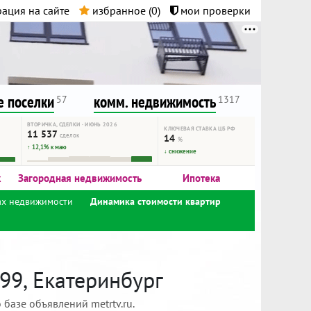
ация на сайте
избранное (
0
)
мои проверки
нта.
и!
 поселки
комм. недвижимость
57
1317
ВТОРИЧКА, СДЕЛКИ · ИЮНЬ 2026
КЛЮЧЕВАЯ СТАВКА ЦБ РФ
11 537
сделок
14
%
↑ 12,1% к маю
↓ снижение
к
Загородная недвижимость
Ипотека
ах недвижимости
Динамика стоимости квартир
99, Екатеринбург
базе объявлений metrtv.ru.