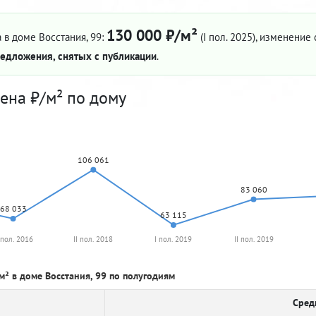
130 000 ₽/м²
 в доме Восстания, 99:
(I пол. 2025)
, изменение с
едложения, снятых с публикации
.
ена ₽/м² по дому
106 061
83 060
68 033
63 115
 пол. 2016
II пол. 2018
I пол. 2019
II пол. 2019
м² в доме Восстания, 99 по полугодиям
Сред