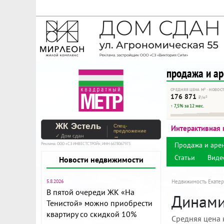
На Метре реклама - тольк
Помогайте независимому ре
продажа и а
СРЕДНЯЯ ЦЕНА М² · НОВОС
176 871
₽/м²
↑ 7,5% за 12 мес.
ЖК Эстель
Спец-
Интерактивная 
предложение
✓ Дом сдан
→
Продажа и аре
Реклама. ООО «СЗ ИНВЕСТСТРОЙ», ИНН 6678067973
Статьи
Виде
Новости недвижимости
5.8.2026
Недвижимость Екатер
В пятой очереди ЖК «На
Динамик
Тенистой» можно приобрести
квартиру со скидкой 10%
Средняя цена 