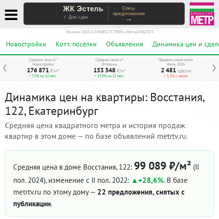
ЖК Эстель
Спец-
предложение
→
✓ Дом сдан
Реклама. ООО «СЗ ИНВЕСТСТРОЙ», ИНН 6678067973
Новостройки
Котт. посёлки
Объявления
Динамика цен и сдел
Средняя цена м²
Средняя цена м²
Продажи новостроек
Новостройки
Вторичка
Июль 2026
❮
❯
176 871
153 548
2 481
₽/м²
₽/м²
сделок
↑ 7,5% за 12 мес.
↑ 17,9% за 12 мес.
↓ 5,3% к июню
Динамика цен на квартиры: Восстания,
122, Екатеринбург
Средняя цена квадратного метра и история продаж
квартир в этом доме — по базе объявлений metrtv.ru.
99 089 ₽/м²
Средняя цена в доме Восстания, 122:
(II
пол. 2024)
, изменение с II пол. 2022:
+28,6%
. В базе
metrtv.ru по этому дому —
22 предложения, снятых с
публикации
.