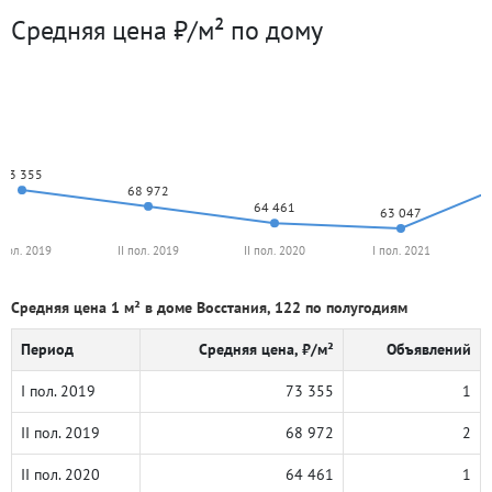
Средняя цена ₽/м² по дому
73 355
68 972
64 461
63 047
 пол. 2019
II пол. 2019
II пол. 2020
I пол. 2021
Средняя цена 1 м² в доме Восстания, 122 по полугодиям
Период
Средняя цена, ₽/м²
Объявлений
I пол. 2019
73 355
1
II пол. 2019
68 972
2
II пол. 2020
64 461
1