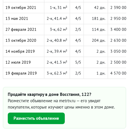
19 октября 2021
1-к, 31 м²
4/5
42 дн.
2 390 000
13 мая 2021
2-к, 41.4 м²
4/5
181 дн.
2 950 000
27 февраля 2021
3-к, 62 м²
2/5
114 дн.
3 400 000
13 октября 2020
2-к, 40.8 м²
4/5
204 дн.
2 630 000
14 ноября 2019
2-к, 39.4 м²
4/5
2 дн.
3 050 000
12 июля 2019
2-к, 41.3 м²
5/5
2 дн.
2 500 000
19 февраля 2019
3-к, 62.3 м²
2/5
1 дн.
4 570 000
Продаёте квартиру в доме Восстания, 122?
Разместите объявление на metrtv.ru — его увидят
покупатели, которые изучают цены именно в этом доме.
Разместить объявление