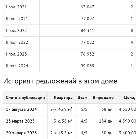
I пол. 2021
63 047
2
II пол. 2021
77 097
1
I пол. 2022
84 341
8
II пол. 2022
77 082
4
I пол. 2023
76 932
2
II пол. 2024
99 089
1
История предложений в этом доме
Снято с публикации
Квартира
Этаж
В продаже
Цена, ₽
17 августа 2024
2-к, 43.9 м²
5/5
38 дн.
4 350 000
23 марта 2023
3-к, 58 м²
4/5
184 дн.
4 590 000
20 января 2023
2-к, 45.5 м²
4/5
50 дн.
3 400 000