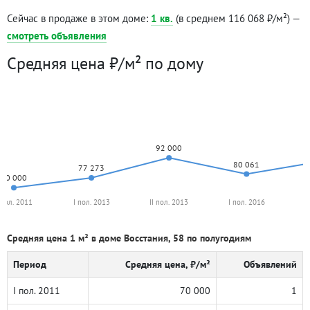
Сейчас в продаже в этом доме:
1 кв.
(в среднем 116 068 ₽/м²) —
смотреть объявления
Средняя цена ₽/м² по дому
92 000
80 061
77 273
70 000
 пол. 2011
I пол. 2013
II пол. 2013
I пол. 2016
I
Средняя цена 1 м² в доме Восстания, 58 по полугодиям
Период
Средняя цена, ₽/м²
Объявлений
I пол. 2011
70 000
1