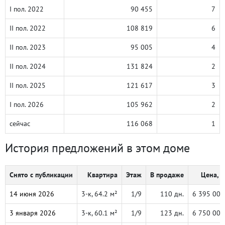
I пол. 2022
90 455
7
II пол. 2022
108 819
6
II пол. 2023
95 005
4
II пол. 2024
131 824
2
II пол. 2025
121 617
3
I пол. 2026
105 962
2
сейчас
116 068
1
История предложений в этом доме
Снято с публикации
Квартира
Этаж
В продаже
Цена, ₽
14 июня 2026
3-к, 64.2 м²
1/9
110 дн.
6 395 000
3 января 2026
3-к, 60.1 м²
1/9
123 дн.
6 750 000