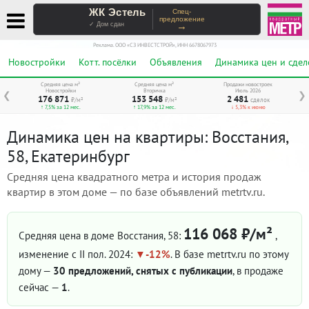
ЖК Эстель
Спец-
предложение
→
✓ Дом сдан
Реклама. ООО «СЗ ИНВЕСТСТРОЙ», ИНН 6678067973
Новостройки
Котт. посёлки
Объявления
Динамика цен и сдел
Средняя цена м²
Средняя цена м²
Продажи новостроек
Новостройки
Вторичка
Июль 2026
❮
❯
176 871
153 548
2 481
₽/м²
₽/м²
сделок
↑ 7,5% за 12 мес.
↑ 17,9% за 12 мес.
↓ 5,3% к июню
Динамика цен на квартиры: Восстания,
58, Екатеринбург
Средняя цена квадратного метра и история продаж
квартир в этом доме — по базе объявлений metrtv.ru.
116 068 ₽/м²
Средняя цена в доме Восстания, 58:
,
изменение с II пол. 2024:
-12%
. В базе metrtv.ru по этому
дому —
30 предложений, снятых с публикации
, в продаже
сейчас —
1
.