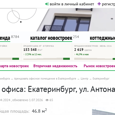
войти в личный кабинет
регистр
о нормальная. Никакого шок-конте
сурсу, как он помогает вам. Удач
ренда
каталог новостроек
коттеджные
8784
254
ТРОЙКИ
СРЕДНЯЯ ЦЕНА М² · ВТОРИЧКА
ПРОДАЖИ НОВОСТРОЕК · ИЮНЬ 2026
153 548
2 619
₽/м²
сделок
↑ 17,9% за 12 мес.
↑ 46,9% к маю
карта новостроек
Вторичная недвижимость
Рынок новострое
инбурга
Арендовать офисное помещение в Екатеринбурге
Центр
Екатеринбург
офиса: Екатеринбург, ул. Антона
4.2024 , обновлено 1.07.2026
65
2
щая площадь:
46.8 м