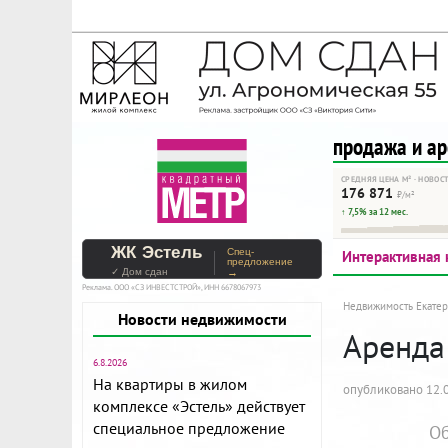
На Метре реклама - тольк
Помогайте независимому ре
продажа и а
СРЕДНЯЯ ЦЕНА М² · НОВОС
176 871
₽/м²
↑ 7,5% за 12 мес.
ЖК Эстель
Спец-
Интерактивная 
предложение
✓ Дом сдан
→
Реклама. ООО «СЗ ИНВЕСТСТРОЙ», ИНН 6678067973
Недвижимость Екатер
Новости недвижимости
Аренда 
6.8.2026
На квартиры в жилом
опубликовано 12.0
комплексе «Эстель» действует
специальное предложение
Об