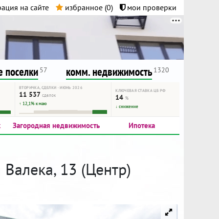
ация на сайте
избранное (
0
)
мои проверки
нта.
и!
 поселки
комм. недвижимость
57
1320
ВТОРИЧКА, СДЕЛКИ · ИЮНЬ 2026
КЛЮЧЕВАЯ СТАВКА ЦБ РФ
11 537
сделок
14
%
↑ 12,1% к маю
↓ снижение
к
Загородная недвижимость
Ипотека
 Валека, 13 (Центр)