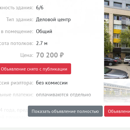
жность здания:
6/6
Тип здания:
Деловой центр
 в помещение:
Общий
сота потолков:
2.7 м
70 200
₽
Цена:
Объявление снято с публикации
сия риэлтора:
без комиссии
ьные платежи:
оплачиваются отдельно
4 года, предлагается в аренду офис на 6-
Показать объявление полностью
Объявлени
й площадью 46,8 кв. м. в БЦ «Прайм», по
нтона Валека, д. 13. Помещение состоит из