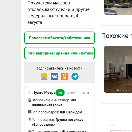
трафик: оста
Покупатели массово
такси, метро.
откладывают сделки и другие
федеральные новости, 4
Бесплатные 
августа
Антона Вале
Похожие
собственника
Проверка объекта/собственника
Звоните, пр
ID объекта в
Что выгоднее: аренда или ипотека?
Подписывайтесь на новости:
Пульс Метра
час
сутки
месяц
🤖
Запросили ИИ-разбор:
ЖК
Шишимская Горка
🏢
Топ просмотров:
ЖК Свой дом
🌲
Топ посёлков:
Группа поселков
«Заповедник»
📰
Топ материалов:
««Камертон» на