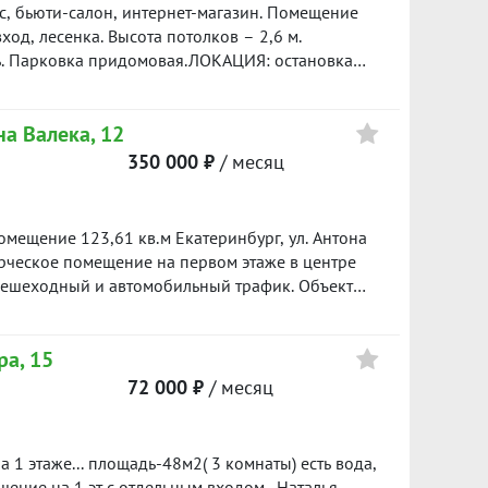
ис, бьюти-салон, интернет-магазин. Помещение
0тр)4. Клининг офиса. Можно договориться с
од, лесенка. Высота потолков – 2,6 м.
вые работать.5. Обсуждаемо предоставление
ть. Парковка придомовая.ЛОКАЦИЯ: остановка
д, подготовку к работе.6. Просмотр возможен в
тивный автомобильный и пешеходный трафики
рительной договоренности. ID объекта в нашей
 площадь 43 кв.м.Объект разделен на три
на Валека, 12
едомовая вентиляцияПотолки высотой 2,6
 комнате)Ремонт – косметический (обои под
350 000 ₽
/ месяц
плитка)КОММЕРЧЕСКИЕ УСЛОВИЯ:Арендная ставка
ачиваются дополнительно.Обеспечительный
ежа ID объекта в нашей базе: 10623
кв.м Екатеринбург, ул. Антона
пешеходный и автомобильный трафик. Объект
 Валека, Вайнера и Февральской Революции.
ра, 15
ысокий рекламный потенциал Интенсивный
витая деловая и туристическая инфраструктура
72 000 ₽
/ месяц
ить ремонт и адаптацию под свой формат
на 1 этаже... площадь-48м2( 3 комнаты) есть вода,
аникул обсуждаются. Условия
ещение на 1 эт с отдельным входом . Наталья