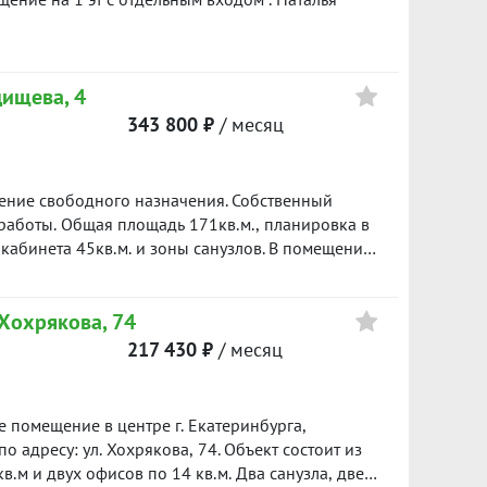
датора. Звоните или пишите.
овку и организую показ объекта.
ищева, 4
343 800 ₽
/ месяц
ение свободного назначения. Собственный
работы. Общая площадь 171кв.м., планировка в
 кабинета 45кв.м. и зоны санузлов. В помещении
чно вытяжной вентиляции, светодиодное
в ТРЦ Гринвич, вдоль входной группы
 Хохрякова, 74
а рядом остановки общественного транспорта и
узочные работы осуществляются с пешеходного
217 430 ₽
/ месяц
щение рекламы возможно на фасаде здания.
уви, бар, музыкальный магазин и пр. В
ивается расходы по коммунальным и
 помещение в центре г. Екатеринбурга,
л. Хохрякова, 74. Объект состоит из
.м и двух офисов по 14 кв.м. Два санузла, две