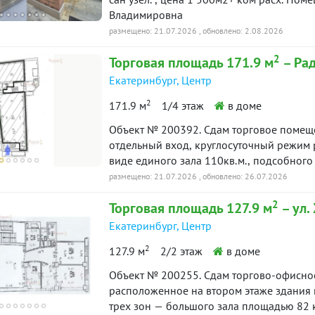
Долгосрочный договор аренды. Без комиссии для арен
Владимировна
Отвечу на вопросы, предоставлю планир
размещено: 21.07.2026
, обновлено: 2.08.2026
2
Торговая площадь 171.9 м
– Рад
Екатеринбург
,
Центр
2
171.9 м
1/4 этаж
в доме
Объект № 200392. Сдам торговое помещ
отдельный вход, круглосуточный режим 
виде единого зала 110кв.м., подсобного
установлен кондиционер, система прито
размещено: 21.07.2026
, обновлено: 26.07.2026
освещение. Здание расположено напроти
2
Торговая площадь 127.9 м
– ул.
проходит большой пешеходный трафик, 
пешеходный переход. Погрузочно-разгр
Екатеринбург
,
Центр
тротуара сразу в входную группу. Разме
2
127.9 м
2/2 этаж
в доме
Рядом расположены магазины одежды, об
стоимость включен НДС, отдельно оплач
Объект № 200255. Сдам торгово-офисное
эксплуатационным затратам.
расположенное на втором этаже здания по адресу: у
трех зон — большого зала площадью 82 кв