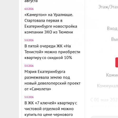
августа
Этаж/Эта
6.8.2026
«Камертон» на Уралмаше.
Стартовала первая в
Екатеринбурге новостройка
Вход
компании ЭХО из Тюмени
Вы
5.8.2026
В пятой очереди ЖК «На
Тенистой» можно приобрести
квартиру со скидкой 10%
5.8.2026
Мэрия Екатеринбурга
Комис
размежевала землю под
новый девелоперский проект
Коммунал
от «Самолета»
5.8.2026
С 01 мая 202
В ЖК «7 ключей» квартиру с
м этаже обще
чистовой отделкой можно
адресу ул. А
купить по цене чернового