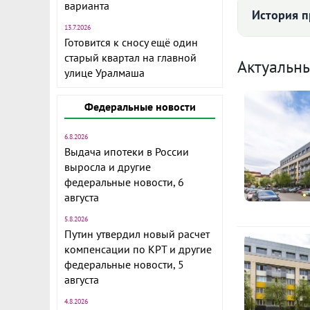
2 соседних к
варианта
История 
ежемесячную
13.7.2026
коммунальные
Готовится к сносу ещё один
уборка и охр
старый квартал на главной
О
Актуальн
улице Уралмаша
В 2018 году 
Е
кабинеты об
Федеральные новости
В
кондиционер
предоставля
6.8.2026
Е
Выдача ипотеки в России
перепланиро
выросла и другие
В
В здании фун
федеральные новости, 6
августа
центр по про
Е
пользования
5.8.2026
В
этаже работ
Путин утвердил новый расчет
компенсации по КРТ и другие
Вопрос с об
Показать вс
федеральные новости, 5
центр распол
августа
500 метров 
4.8.2026