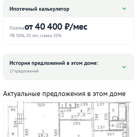
Ипотечный калькулятор
Продаётся 2х комнатная квартира! В
железнодорожном р-не! Рядом 2 парка отдыха!
от 40 400 ₽/мес
Трамвайная, автобусная остановки рядом с домом.
Платёж
Детские площадки, ТРЦ Карнавал. Возможен торг.
ПВ 30%, 20 лет, ставка 20%
#объект в нашей базе №5282873#
Стоимость квартиры
₽
История предложений в этом доме:
17 предложений
Первоначальный взнос
Средняя цена ₽/м² по дому
%
Актуальные предложения в этом доме
Срок
97 060
96 875
93 750 ₽/м²
86 646
лет
82 863
69 541
Ставка