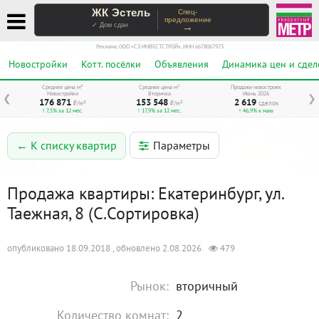
ЖК Эстель
Спец-
предложение
→
✓ Дом сдан
Реклама. ООО «СЗ ИНВЕСТСТРОЙ», ИНН 6678067973
Новостройки
Котт. посёлки
Объявления
Динамика цен и сдел
Средняя цена м²
Средняя цена м²
Продажи новостроек
Новостройки
Вторичка
Июнь 2026
❮
❯
176 871
153 548
2 619
₽/м²
₽/м²
сделок
↑ 7,5% за 12 мес.
↑ 17,9% за 12 мес.
↑ 46,9% к маю
Параметры
← К списку квартир
Продажа квартиры: Екатеринбург, ул.
Таежная, 8 (С.Сортировка)
опубликовано 18.09.2018 , обновлено 2.08.2026
479
Рынок:
вторичный
Количество комнат:
2