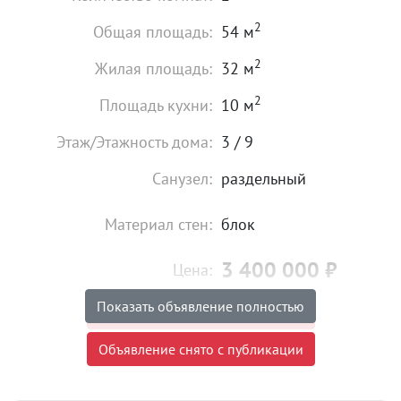
2
Общая площадь:
54 м
2
Жилая площадь:
32 м
2
Площадь кухни:
10 м
Этаж/Этажность дома:
3 / 9
Санузел:
раздельный
Материал стен:
блок
3 400 000
₽
Цена:
Показать объявление полностью
Объявление снято с публикации
Объявление снято с публикации
Тип сделки:
«чистая» продажа
Ипотека:
Не подходит