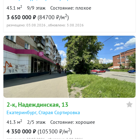
2
43.1 м
9/9 этаж
Состояние: плохое
2
3 650 000 ₽
(84700 ₽/м
)
размещено: 03.08.2026
, обновлено: 3.08.2026
2-к
, Надеждинская, 13
Екатеринбург
,
Старая Сортировка
2
41.3 м
2/5 этаж
Состояние: хорошее
2
4 350 000 ₽
(105300 ₽/м
)