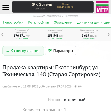
ЖК Эстель
Спец-
предложение
→
✓ Дом сдан
Реклама. ООО «СЗ ИНВЕСТСТРОЙ», ИНН 6678067973
Новостройки
Котт. посёлки
Объявления
Динамика цен и сдел
Средняя цена м²
Средняя цена м²
Продажи новостроек
Новостройки
Вторичка
Июнь 2026
❮
❯
176 871
153 548
2 619
₽/м²
₽/м²
сделок
↑ 7,5% за 12 мес.
↑ 17,9% за 12 мес.
↑ 46,9% к маю
Параметры
← К списку квартир
Продажа квартиры: Екатеринбург, ул.
Техническая, 148 (Старая Сортировка)
опубликовано 15.08.2022 , обновлено 19.07.2026
64
Рынок:
вторичный
Количество комнат:
1