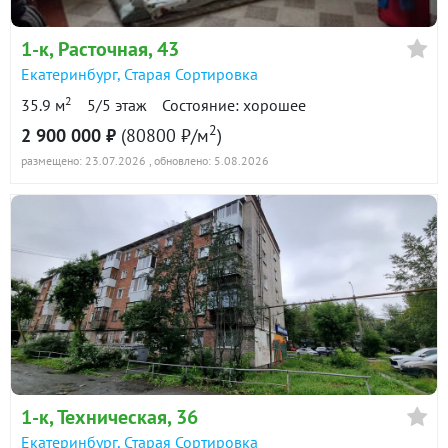
1-к
, Расточная, 43
Екатеринбург
,
Старая Сортировка
2
35.9 м
5/5 этаж
Состояние: хорошее
2
2 900 000 ₽
(80800 ₽/м
)
размещено: 23.07.2026
, обновлено: 5.08.2026
1-к
, Техническая, 36
Екатеринбург
,
Старая Сортировка