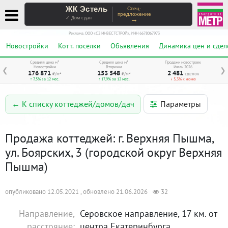
ЖК Эстель
Спец-
предложение
→
✓ Дом сдан
Реклама. ООО «СЗ ИНВЕСТСТРОЙ», ИНН 6678067973
Новостройки
Котт. посёлки
Объявления
Динамика цен и сдел
Средняя цена м²
Средняя цена м²
Продажи новостроек
Новостройки
Вторичка
Июль 2026
❮
❯
176 871
153 548
2 481
₽/м²
₽/м²
сделок
↑ 7,5% за 12 мес.
↑ 17,9% за 12 мес.
↓ 5,3% к июню
Параметры
← К списку коттеджей/домов/дач
Продажа коттеджей: г. Верхняя Пышма,
ул. Боярских, 3 (городской округ Верхняя
Пышма)
опубликовано 12.05.2021 , обновлено 21.06.2026
32
Направление,
Серовское направление, 17 км. от
расстояние:
центра Екатеринбурга