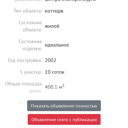
Тип объекта:
коттедж
Состояние
жилой
объекта:
Состояние
идеальное
отделки:
Год постройки:
2002
S участка:
10 соток
Общая площадь
2
400.1 м
дома:
Этажность:
3
Показать объявление полностью
Материал
кирпичный
Объявление снято с публикации
постройки: