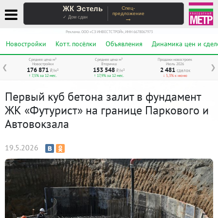
ЖК Эстель
Спец-
предложение
→
✓ Дом сдан
Реклама. ООО «СЗ ИНВЕСТСТРОЙ», ИНН 6678067973
Новостройки
Котт. посёлки
Объявления
Динамика цен и сдел
Средняя цена м²
Средняя цена м²
Продажи новостроек
Новостройки
Вторичка
Июль 2026
❮
❯
176 871
153 548
2 481
₽/м²
₽/м²
сделок
↑ 7,5% за 12 мес.
↑ 17,9% за 12 мес.
↓ 5,3% к июню
Первый куб бетона залит в фундамент
ЖК «Футурист» на границе Паркового и
Автовокзала
19.5.2026