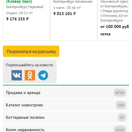
(Клевер парк)
Екатеринбург, Автовокзал
Московский тракт, 4
от Екатеринбурга, 5 
Екатеринбург, Парковый
1-комн.: 38.46 м²
г. Ревда (ориентир
Студии: 28.21 м²
9 013 101 ₽
п.Починок), 60 км от
9 176 255 ₽
Екатеринбурга
от 100 000 руб./
сотка
Подписаться на
рассылку
Подписывайтесь на новости:
Продажа и аренда
8720
Каталог новостроек
254
Коттеджные посёлки
57
Комм. недвижимость
1312