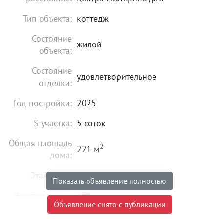
Тип объекта:
коттедж
Состояние
жилой
объекта:
Состояние
удовлетворительное
отделки:
Год постройки:
2025
S участка:
5 соток
Общая площадь
2
221 м
дома:
Этажность:
2
Показать объявление полностью
Электричество:
есть
Объявление снято с публикации
Водоснабжение:
есть