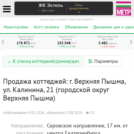
ЖК Эстель
Спец-
предложение
→
✓ Дом сдан
Реклама. ООО «СЗ ИНВЕСТСТРОЙ», ИНН 6678067973
Новостройки
Котт. посёлки
Объявления
Динамика цен и сдел
Средняя цена м²
Средняя цена м²
Продажи новостроек
Новостройки
Вторичка
Июль 2026
❮
❯
176 871
153 548
2 481
₽/м²
₽/м²
сделок
↑ 7,5% за 12 мес.
↑ 17,9% за 12 мес.
↓ 5,3% к июню
Параметры
← К списку коттеджей/домов/дач
Продажа коттеджей: г. Верхняя Пышма,
ул. Калинина, 21 (городской округ
Верхняя Пышма)
опубликовано 4.05.2026 , обновлено 3.08.2026
22
Направление,
Серовское направление, 17 км. от
расстояние:
центра Екатеринбурга