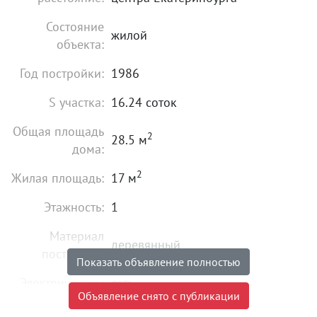
Состояние
жилой
объекта:
Год постройки:
1986
S участка:
16.24 соток
Общая площадь
2
28.5 м
дома:
2
Жилая площадь:
17 м
Этажность:
1
Материал
деревянный
постройки:
Показать объявление полностью
Электричество:
есть
Объявление снято с публикации
Водоснабжение:
есть