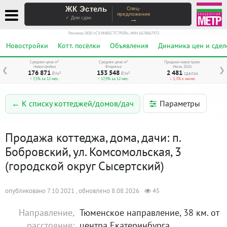
ЖК Эстель
Спец-
предложение
→
✓ Дом сдан
Реклама. ООО «СЗ ИНВЕСТСТРОЙ», ИНН 6678067973
Новостройки
Котт. посёлки
Объявления
Динамика цен и сдел
Средняя цена м²
Средняя цена м²
Продажи новостроек
Новостройки
Вторичка
Июль 2026
❮
❯
176 871
153 548
2 481
₽/м²
₽/м²
сделок
↑ 7,5% за 12 мес.
↑ 17,9% за 12 мес.
↓ 5,3% к июню
Параметры
← К списку коттеджей/домов/дач
Продажа коттеджа, дома, дачи: п.
Бобровский, ул. Комсомольская, 3
(городской округ Сысертский)
опубликовано 7.10.2021 , обновлено 8.08.2026
45
Направление,
Тюменское направление, 38 км. от
расстояние:
центра Екатеринбурга