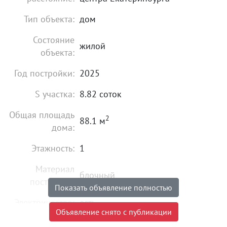
Тип объекта:
дом
Состояние
жилой
объекта:
Год постройки:
2025
S участка:
8.82 соток
Общая площадь
2
88.1 м
дома:
Этажность:
1
Материал
блочный
постройки:
Показать объявление полностью
Электричество:
есть
Объявление снято с публикации
Водоснабжение:
есть