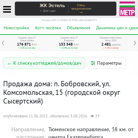
ЖК Эстель
Спец-
предложение
→
✓ Дом сдан
Реклама. ООО «СЗ ИНВЕСТСТРОЙ», ИНН 6678067973
Новостройки
Котт. посёлки
Объявления
Динамика цен и сдел
Средняя цена м²
Средняя цена м²
Продажи новостроек
Новостройки
Вторичка
Июль 2026
❮
❯
176 871
153 548
2 481
₽/м²
₽/м²
сделок
↑ 7,5% за 12 мес.
↑ 17,9% за 12 мес.
↓ 5,3% к июню
Параметры
← К списку коттеджей/домов/дач
Продажа дома: п. Бобровский, ул.
Комсомольская, 15 (городской округ
Сысертский)
опубликовано 11.06.2025 , обновлено 3.08.2026
29
Направление,
Тюменское направление, 38 км. от
расстояние:
центра Екатеринбурга