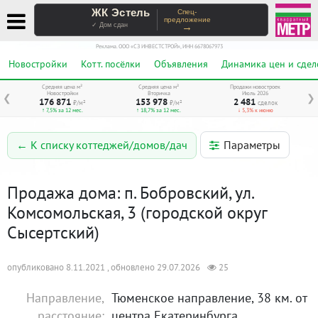
ЖК Эстель
Спец-
предложение
→
✓ Дом сдан
Реклама. ООО «СЗ ИНВЕСТСТРОЙ», ИНН 6678067973
Новостройки
Котт. посёлки
Объявления
Динамика цен и сдел
Средняя цена м²
Средняя цена м²
Продажи новостроек
Новостройки
Вторичка
Июль 2026
❮
❯
176 871
153 978
2 481
₽/м²
₽/м²
сделок
↑ 7,5% за 12 мес.
↑ 18,7% за 12 мес.
↓ 5,3% к июню
Параметры
← К списку коттеджей/домов/дач
Продажа дома: п. Бобровский, ул.
Комсомольская, 3 (городской округ
Сысертский)
опубликовано 8.11.2021 , обновлено 29.07.2026
25
Направление,
Тюменское направление, 38 км. от
расстояние:
центра Екатеринбурга