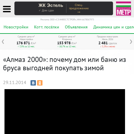
ЖК Эстель
Спец-
предложение
→
✓ Дом сдан
Реклама. ООО «СЗ ИНВЕСТСТРОЙ», ИНН 6678067973
Новостройки
Котт. посёлки
Объявления
Динамика цен и сдел
Средняя цена м²
Средняя цена м²
Продажи новостроек
Новостройки
Вторичка
Июль 2026
❮
❯
176 871
153 978
2 481
₽/м²
₽/м²
сделок
↑ 7,5% за 12 мес.
↑ 18,7% за 12 мес.
↓ 5,3% к июню
«Алмаз 2000»: почему дом или баню из
бруса выгодней покупать зимой
29.11.2014