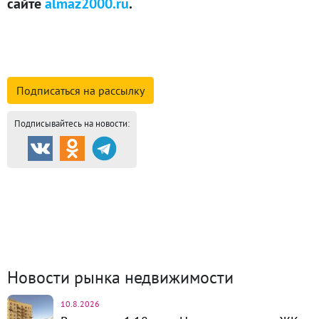
сайте
almaz2000.ru
.
смотреть подробную информацию о компании
Подписаться на
рассылку
Подписывайтесь на новости:
Продажа и аренда
8696
Каталог новостроек
253
Коттеджные посёлки
57
Комм.
недвижимость
1311
Динамика цен и кол-во
сделок
Новости рынка недвижимости
10.8.2026