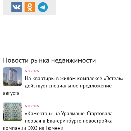
Продажа и аренда
8783
Каталог новостроек
254
Коттеджные посёлки
57
Комм.
недвижимость
1320
Динамика цен и кол-во
сделок
Новости рынка недвижимости
6.8.2026
На квартиры в жилом комплексе «Эстель»
действует специальное предложение
августа
6.8.2026
«Камертон» на Уралмаше. Стартовала
первая в Екатеринбурге новостройка
компании ЭХО из Тюмени