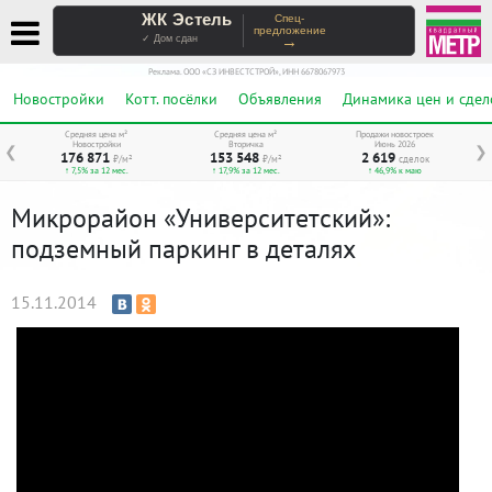
ЖК Эстель
Спец-
предложение
→
✓ Дом сдан
Реклама. ООО «СЗ ИНВЕСТСТРОЙ», ИНН 6678067973
Новостройки
Котт. посёлки
Объявления
Динамика цен и сдел
Средняя цена м²
Средняя цена м²
Продажи новостроек
Новостройки
Вторичка
Июнь 2026
❮
❯
176 871
153 548
2 619
₽/м²
₽/м²
сделок
↑ 7,5% за 12 мес.
↑ 17,9% за 12 мес.
↑ 46,9% к маю
Микрорайон «Университетский»:
подземный паркинг в деталях
15.11.2014