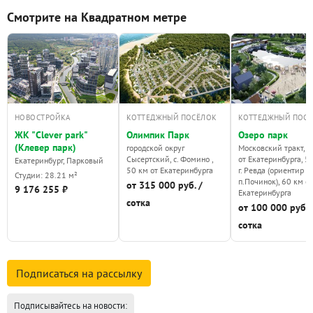
Смотрите на Квадратном метре
НОВОСТРОЙКА
КОТТЕДЖНЫЙ ПОСЁЛОК
КОТТЕДЖНЫЙ ПОС
ЖК "Clever park"
Олимпик Парк
Озеро парк
(Клевер парк)
городской округ
Московский тракт, 4
Сысертский, с. Фомино ,
от Екатеринбурга, 5 
Екатеринбург, Парковый
50 км от Екатеринбурга
г. Ревда (ориентир
Студии: 28.21 м²
п.Починок), 60 км от
от 315 000 руб. /
9 176 255 ₽
Екатеринбурга
сотка
от 100 000 руб./
сотка
Подписаться на
рассылку
Подписывайтесь на новости: