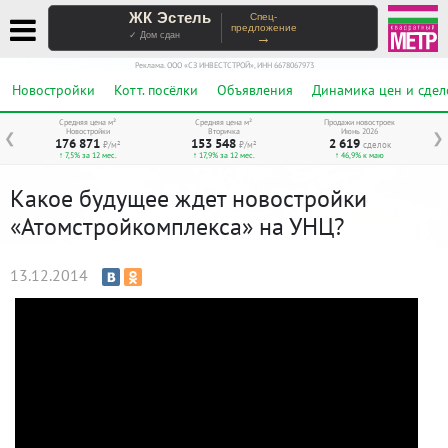
ЖК Эстель
Спец-
предложение
→
✓ Дом сдан
Реклама. ООО «СЗ ИНВЕСТСТРОЙ», ИНН 6678067973
Новостройки
Котт. посёлки
Объявления
Динамика цен и сдел
Средняя цена м²
Средняя цена м²
Продажи новостроек
Новостройки
Вторичка
Июнь 2026
❮
❯
176 871
153 548
2 619
₽/м²
₽/м²
сделок
↑ 7,5% за 12 мес.
↑ 17,9% за 12 мес.
↑ 46,9% к маю
Какое будущее ждет новостройки
«Атомстройкомплекса» на УНЦ?
13.12.2014