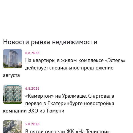
Продажа и аренда
8785
Каталог новостроек
254
Коттеджные посёлки
57
Комм.
недвижимость
1320
Динамика цен и кол-во
сделок
Новости рынка недвижимости
6.8.2026
На квартиры в жилом комплексе «Эстель»
действует специальное предложение
августа
6.8.2026
«Камертон» на Уралмаше. Стартовала
первая в Екатеринбурге новостройка
компании ЭХО из Тюмени
5.8.2026
В пятой очереди ЖК «На Тенистой»