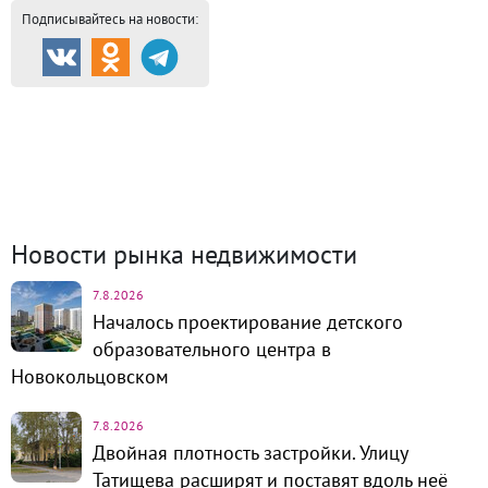
Подписывайтесь на новости:
Продажа и аренда
8709
Каталог новостроек
254
Коттеджные посёлки
57
Комм.
недвижимость
1311
Динамика цен и кол-во
сделок
Новости рынка недвижимости
7.8.2026
Началось проектирование детского
образовательного центра в
Новокольцовском
7.8.2026
Двойная плотность застройки. Улицу
Татищева расширят и поставят вдоль неё