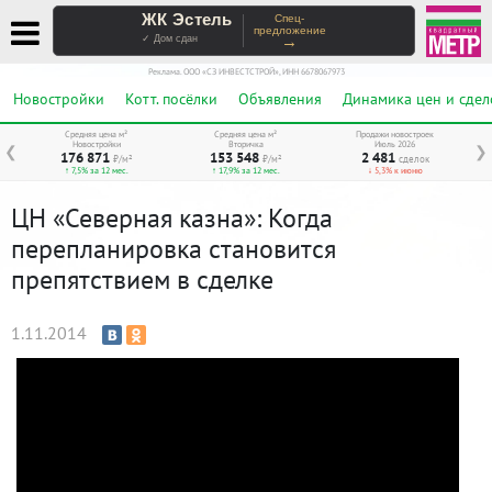
ЖК Эстель
Спец-
предложение
→
✓ Дом сдан
Реклама. ООО «СЗ ИНВЕСТСТРОЙ», ИНН 6678067973
Новостройки
Котт. посёлки
Объявления
Динамика цен и сдел
Средняя цена м²
Средняя цена м²
Продажи новостроек
Новостройки
Вторичка
Июль 2026
❮
❯
176 871
153 548
2 481
₽/м²
₽/м²
сделок
↑ 7,5% за 12 мес.
↑ 17,9% за 12 мес.
↓ 5,3% к июню
ЦН «Северная казна»: Когда
перепланировка становится
препятствием в сделке
1.11.2014