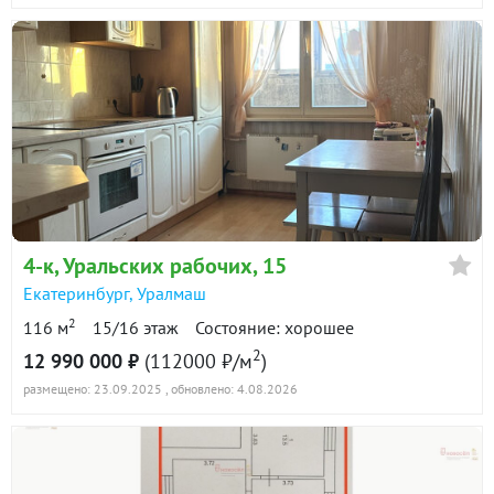
4-к
, Уральских рабочих, 15
Екатеринбург
,
Уралмаш
2
116 м
15/16 этаж
Состояние: хорошее
2
12 990 000 ₽
(112000 ₽/м
)
размещено: 23.09.2025
, обновлено: 4.08.2026