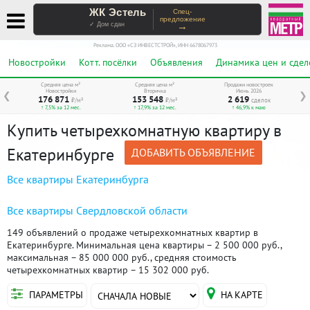
ЖК Эстель
Спец-
предложение
→
✓ Дом сдан
Реклама. ООО «СЗ ИНВЕСТСТРОЙ», ИНН 6678067973
Новостройки
Котт. посёлки
Объявления
Динамика цен и сдел
Средняя цена м²
Средняя цена м²
Продажи новостроек
Новостройки
Вторичка
Июнь 2026
❮
❯
176 871
153 548
2 619
₽/м²
₽/м²
сделок
↑ 7,5% за 12 мес.
↑ 17,9% за 12 мес.
↑ 46,9% к маю
Купить четырехкомнатную квартиру в
Екатеринбурге
ДОБАВИТЬ ОБЪЯВЛЕНИЕ
Все квартиры Екатеринбурга
Все квартиры Свердловской области
149 объявлений о продаже четырехкомнатных квартир в
Екатеринбурге. Минимальная цена квартиры – 2 500 000 руб.,
максимальная – 85 000 000 руб., средняя стоимость
четырехкомнатных квартир – 15 302 000 руб.
ПАРАМЕТРЫ
НА КАРТЕ