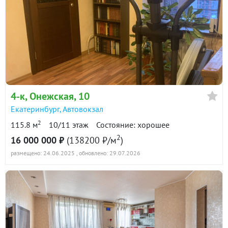
4-к
, Онежская, 10
Екатеринбург
,
Автовокзал
2
115.8 м
10/11 этаж
Состояние: хорошее
2
16 000 000 ₽
(138200 ₽/м
)
размещено: 24.06.2025
, обновлено: 29.07.2026