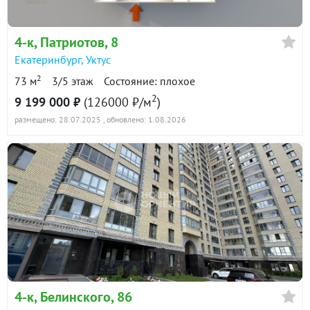
4-к
, Патриотов, 8
Екатеринбург
,
Уктус
2
73 м
3/5 этаж
Состояние: плохое
2
9 199 000 ₽
(126000 ₽/м
)
размещено: 28.07.2025
, обновлено: 1.08.2026
4-к
, Белинского, 86