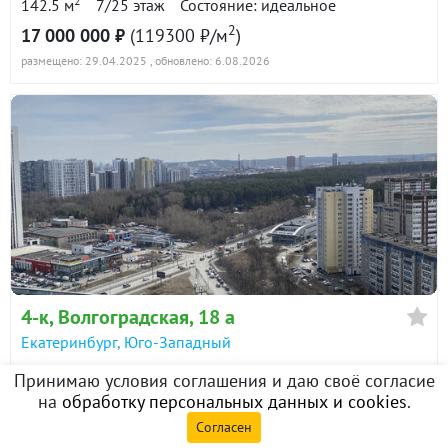
2
142.5 м
7/25 этаж
Состояние: идеальное
2
17 000 000 ₽
(119300 ₽/м
)
размещено: 29.04.2025
, обновлено: 6.08.2026
4-к
, Волгоградская, 18 а
Екатеринбург
,
Юго-Западный
2
117.9 м
23/25 этаж
Состояние: хорошее
Принимаю условия соглашения и даю своё согласие
Ваш ИИ помощник
2
на
обработку персональных данных и cookies
.
21 990 000 ₽
(186500 ₽/м
)
по недвижимости
Согласен
размещено: 23.04.2025
, обновлено: 16.07.2026