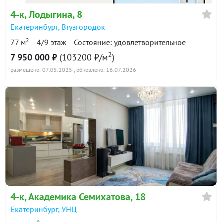
4-к
, Лодыгина, 8
Екатеринбург
,
Втузгородок
2
77 м
4/9 этаж
Состояние: удовлетворительное
2
7 950 000 ₽
(103200 ₽/м
)
размещено: 07.05.2025
, обновлено: 16.07.2026
4-к
, Академика Семихатова, 18
Екатеринбург
,
УНЦ