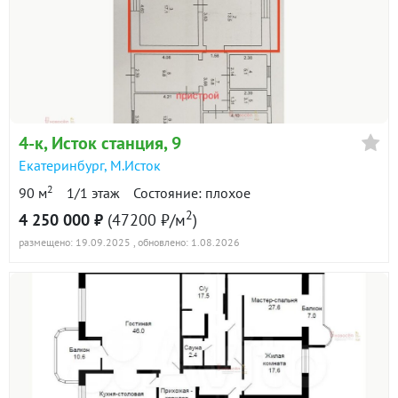
4-к
, Исток станция, 9
Екатеринбург
,
М.Исток
2
90 м
1/1 этаж
Состояние: плохое
2
4 250 000 ₽
(47200 ₽/м
)
размещено: 19.09.2025
, обновлено: 1.08.2026