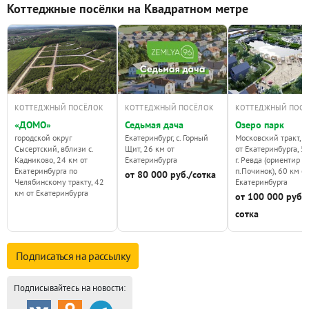
Коттеджные посёлки на Квадратном метре
КОТТЕДЖНЫЙ ПОСЁЛОК
КОТТЕДЖНЫЙ ПОСЁЛОК
КОТТЕДЖНЫЙ ПОС
«ДОМО»
Седьмая дача
Озеро парк
городской округ
Екатеринбург, с. Горный
Московский тракт, 4
Сысертский, вблизи с.
Щит, 26 км от
от Екатеринбурга, 5 
Кадниково, 24 км от
Екатеринбурга
г. Ревда (ориентир
Екатеринбурга по
п.Починок), 60 км от
от 80 000 руб./сотка
Челябинскому тракту, 42
Екатеринбурга
км от Екатеринбурга
от 100 000 руб./
сотка
Подписаться на
рассылку
Подписывайтесь на новости: