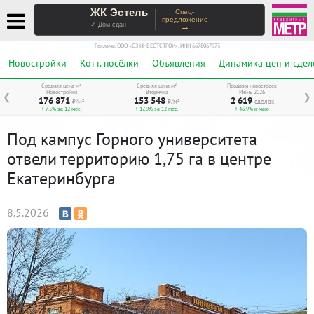
ЖК Эстель
Спец-
предложение
→
✓ Дом сдан
Реклама. ООО «СЗ ИНВЕСТСТРОЙ», ИНН 6678067973
Новостройки
Котт. посёлки
Объявления
Динамика цен и сдел
Средняя цена м²
Средняя цена м²
Продажи новостроек
Новостройки
Вторичка
Июнь 2026
❮
❯
176 871
153 548
2 619
₽/м²
₽/м²
сделок
↑ 7,5% за 12 мес.
↑ 17,9% за 12 мес.
↑ 46,9% к маю
Под кампус Горного университета
отвели территорию 1,75 га в центре
Екатеринбурга
8.5.2026