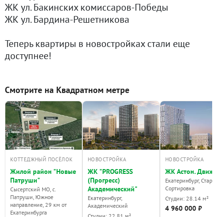
ЖК ул. Бакинских комиссаров-Победы
ЖК ул. Бардина-Решетникова
Теперь квартиры в новостройках стали еще
доступнее!
Смотрите на Квадратном метре
КОТТЕДЖНЫЙ ПОСЁЛОК
НОВОСТРОЙКА
НОВОСТРОЙКА
Жилой район "Новые
ЖК "PROGRESS
ЖК Астон. Движ
Патруши"
(Прогресс)
Екатеринбург, Стара
Академический"
Сортировка
Сысертский МО, с.
Патруши, Южное
Екатеринбург,
Студии: 28.14 м²
направление, 29 км от
Академический
4 960 000 ₽
Екатеринбурга
Студии: 22.81 м²