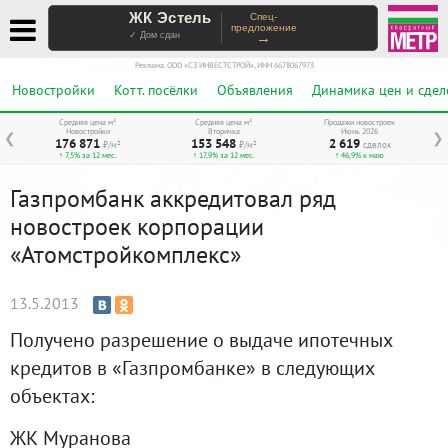
ЖК Эстель
Спец-
предложение
→
✓ Дом сдан
Реклама. ООО «СЗ ИНВЕСТСТРОЙ», ИНН 6678067973
Новостройки
Котт. посёлки
Объявления
Динамика цен и сдел
Средняя цена м²
Средняя цена м²
Продажи новостроек
Новостройки
Вторичка
Июнь 2026
❮
❯
176 871
153 548
2 619
₽/м²
₽/м²
сделок
↑ 7,5% за 12 мес.
↑ 17,9% за 12 мес.
↑ 46,9% к маю
Газпромбанк аккредитовал ряд
новостроек корпорации
«Атомстройкомплекс»
13.5.2013
Получено разрешение о выдаче ипотечных
кредитов в «Газпромбанке» в следующих
объектах:
ЖК Муранова