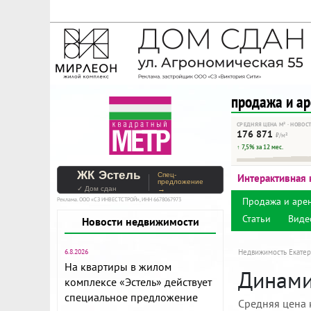
На Метре реклама - тольк
Помогайте независимому ре
продажа и а
СРЕДНЯЯ ЦЕНА М² · НОВОС
176 871
₽/м²
↑ 7,5% за 12 мес.
ЖК Эстель
Спец-
Интерактивная 
предложение
✓ Дом сдан
→
Продажа и аре
Реклама. ООО «СЗ ИНВЕСТСТРОЙ», ИНН 6678067973
Статьи
Виде
Новости недвижимости
6.8.2026
Недвижимость Екатер
На квартиры в жилом
Динамик
комплексе «Эстель» действует
специальное предложение
Средняя цена 