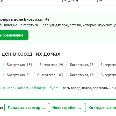
19
1-к, 27.4 м²
1/4
ртиру в доме Бисертская, 4?
бъявление на metrtv.ru — его увидят покупатели, которые изучают 
ь объявление
цен в соседних домах
Бисертская, 131
Бисертская, 29
Бисертская, 23
Бисертска
Бисертская, 36
Бисертская, 103
Бисертская, 18
Бисертска
 на недвижимость в Екатеринбурге
— весь город, пояса, первичный р
ок:
Продажа квартир →
Новостройки →
Коттеджные п