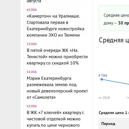
августа
6.8.2026
Средняя цена
«Камертон» на Уралмаше.
Стартовала первая в
дому —
30 пр
Екатеринбурге новостройка
компании ЭХО из Тюмени
Средняя ц
5.8.2026
В пятой очереди ЖК «На
Тенистой» можно приобрести
квартиру со скидкой 10%
5.8.2026
69 784
Мэрия Екатеринбурга
размежевала землю под
новый девелоперский проект
от «Самолета»
II пол. 2018
I
5.8.2026
В ЖК «7 ключей» квартиру с
Средняя цена 1 
чистовой отделкой можно
Период
купить по цене чернового