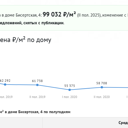
99 032 ₽/м²
 в доме Бисертская, 4:
(II пол. 2025)
, изменение с 
едложений, снятых с публикации
.
ена ₽/м² по дому
62 292
61 738
58 708
55 375
 пол. 2019
II пол. 2019
I пол. 2020
II пол. 2020
I
м² в доме Бисертская, 4 по полугодиям
Сред