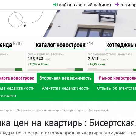
войти в личный кабинет
регистр
о нормальная. Никакого шок-конте
сурсу, как он помогает вам. Удач
ренда
каталог новостроек
коттеджные
8785
254
ТРОЙКИ
СРЕДНЯЯ ЦЕНА М² · ВТОРИЧКА
ПРОДАЖИ НОВОСТРОЕК · ИЮНЬ 2026
153 548
2 619
₽/м²
сделок
↑ 17,9% за 12 мес.
↑ 46,9% к маю
карта новостроек
Вторичная недвижимость
Рынок новострое
нда недвижимости
Агентства недвижимости
Отзывы об агентств
осюжеты
инбурга
Динамика стоимости квартир в Екатеринбурге
Бисертская, 4
а цен на квартиры: Бисертская,
квадратного метра и история продаж квартир в этом доме — по 