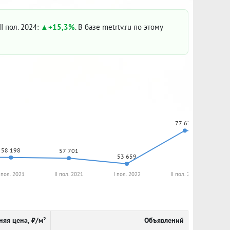
II пол. 2024:
+15,3%
. В базе metrtv.ru по этому
77 670
58 198
57 701
53 659
 пол. 2021
II пол. 2021
I пол. 2022
II пол. 2022
няя цена, ₽/м²
Объявлений