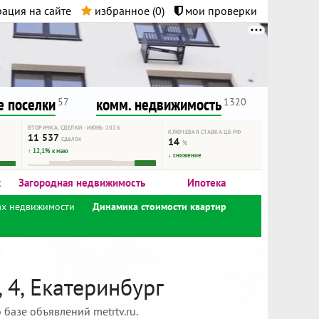
ация на сайте
избранное (
0
)
мои проверки
нта.
и!
 поселки
комм. недвижимость
57
1320
ВТОРИЧКА, СДЕЛКИ · ИЮНЬ 2026
КЛЮЧЕВАЯ СТАВКА ЦБ РФ
11 537
сделок
14
%
↑ 12,1% к маю
↓ снижение
к
Загородная недвижимость
Ипотека
ах недвижимости
Динамика стоимости квартир
 4, Екатеринбург
базе объявлений metrtv.ru.