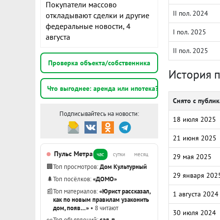
Покупатели массово
II пол. 2024
откладывают сделки и другие
федеральные новости, 4
I пол. 2025
августа
II пол. 2025
Проверка объекта/собственника
История 
Что выгоднее: аренда или ипотека?
Снято с публи
Подписывайтесь на новости:
18 июля 2025
21 июня 2025
Пульс Метра
час
сутки
месяц
29 мая 2025
🏢
Топ просмотров:
Дом Культурный
29 января 202
🌲
Топ посёлков:
«ДОМО»
📰
Топ материалов:
«Юрист рассказал,
1 августа 2024
как по новым правилам узаконить
дом, появ…»
• 8 читают
30 июля 2024
👀
Топ объявлений:
сад, п.