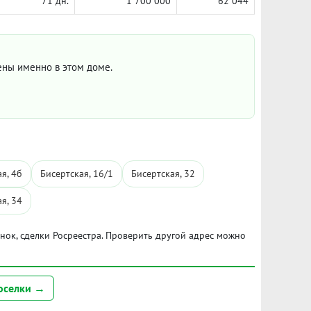
71 дн.
1 700 000
62 044
цены именно в этом доме.
я, 4б
Бисертская, 16/1
Бисертская, 32
я, 34
ынок, сделки Росреестра. Проверить другой адрес можно
оселки →