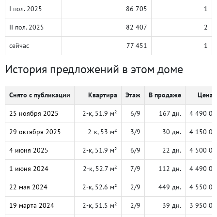
I пол. 2025
86 705
1
II пол. 2025
82 407
2
сейчас
77 451
1
История предложений в этом доме
Снято с публикации
Квартира
Этаж
В продаже
Цена,
25 ноября 2025
2-к, 51.9 м²
6/9
167 дн.
4 490 00
29 октября 2025
2-к, 53 м²
3/9
30 дн.
4 150 00
4 июня 2025
2-к, 51.9 м²
6/9
22 дн.
4 500 00
1 июня 2024
2-к, 52.7 м²
7/9
112 дн.
4 490 00
22 мая 2024
2-к, 52.6 м²
2/9
449 дн.
4 550 00
19 марта 2024
2-к, 51.5 м²
2/9
39 дн.
3 950 00