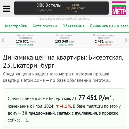
ЖК Эстель
Спец-
предложение
→
✓ Дом сдан
Реклама. ООО «СЗ ИНВЕСТСТРОЙ», ИНН 6678067973
Новостройки
Котт. посёлки
Объявления
Динамика цен и сдел
Средняя цена м²
Средняя цена м²
Продажи новостроек
Новостройки
Вторичка
Июль 2026
❮
❯
176 871
153 548
2 481
₽/м²
₽/м²
сделок
↑ 7,5% за 12 мес.
↑ 17,9% за 12 мес.
↓ 5,3% к июню
Динамика цен на квартиры: Бисертская,
23, Екатеринбург
Средняя цена квадратного метра и история продаж
квартир в этом доме — по базе объявлений metrtv.ru.
77 451 ₽/м²
Средняя цена в доме Бисертская, 23:
,
изменение с I пол. 2024:
-4,1%
. В базе metrtv.ru по этому
дому —
30 предложений, снятых с публикации
, в продаже
сейчас —
1
.