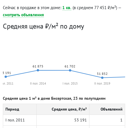
Сейчас в продаже в этом доме:
1 кв.
(в среднем 77 451 ₽/м²) —
смотреть объявления
Средняя цена ₽/м² по дому
61 875
61 702
53 191
51 852
 пол. 2011
II пол. 2014
I пол. 2015
II пол. 2019
Средняя цена 1 м² в доме Бисертская, 23 по полугодиям
Период
Средняя цена, ₽/м²
Объявлений
I пол. 2011
53 191
1