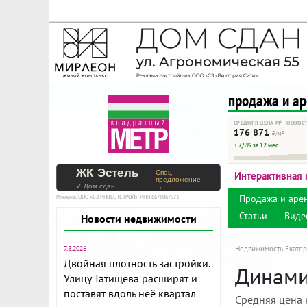
На Метре реклама - тольк
Помогайте независимому ре
продажа и а
СРЕДНЯЯ ЦЕНА М² · НОВОС
176 871
₽/м²
↑ 7,5% за 12 мес.
ЖК Эстель
Спец-
Интерактивная 
предложение
✓ Дом сдан
→
Продажа и аре
Реклама. ООО «СЗ ИНВЕСТСТРОЙ», ИНН 6678067973
Статьи
Виде
Новости недвижимости
7.8.2026
Недвижимость Екатер
Двойная плотность застройки.
Динамик
Улицу Татищева расширят и
поставят вдоль неё квартал
Средняя цена 