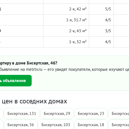
1
2-к, 42 м²
5/5
1-к, 31.7 м²
4/5
9
2-к, 43 м²
3/5
4
1-к, 32 м²
4/5
ртиру в доме Бисертская, 4б?
бъявление на metrtv.ru — его увидят покупатели, которые изучают 
ь объявление
цен в соседних домах
Бисертская, 131
Бисертская, 29
Бисертская, 23
Бисертска
Бисертская, 36
Бисертская, 103
Бисертская, 18
Бисертска