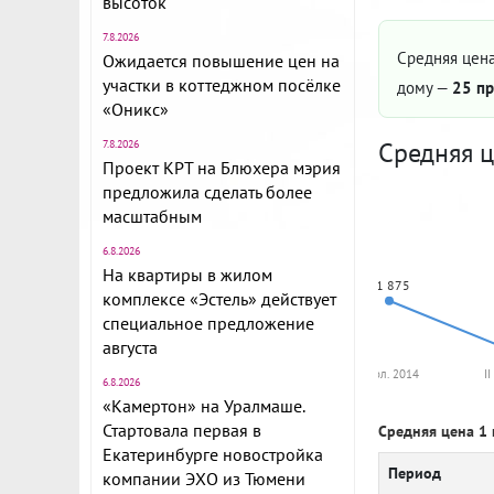
высоток
7.8.2026
Средняя цена
Ожидается повышение цен на
участки в коттеджном посёлке
дому —
25 пр
«Оникс»
Средняя ц
7.8.2026
Проект КРТ на Блюхера мэрия
предложила сделать более
масштабным
6.8.2026
На квартиры в жилом
71 875
комплексе «Эстель» действует
специальное предложение
августа
I пол. 2014
II
6.8.2026
«Камертон» на Уралмаше.
Стартовала первая в
Средняя цена 1 
Екатеринбурге новостройка
Период
компании ЭХО из Тюмени