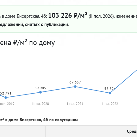
103 226 ₽/м²
 в доме Бисертская, 4б:
(II пол. 2026)
, изменение
едложений, снятых с публикации
.
ена ₽/м² по дому
67 657
59 905
58 824
52 791
 пол. 2019
II пол. 2020
I пол. 2021
I пол. 2022
м² в доме Бисертская, 4б по полугодиям
Сред