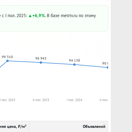
 с I пол. 2025:
+6,9%
. В базе metrtv.ru по этому
99 310
96 943
94 138
90 000
I пол. 2023
II пол. 2023
I пол. 2024
II пол. 2024
няя цена, ₽/м²
Объявлений