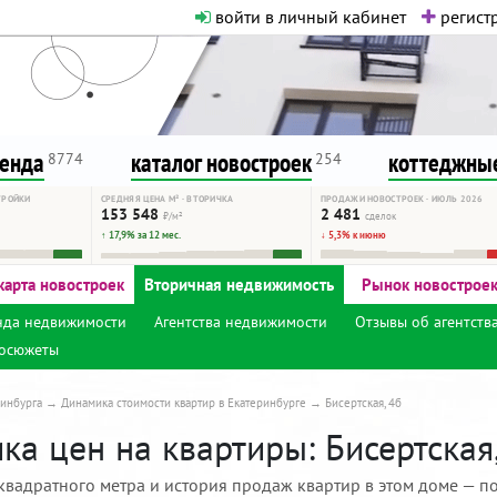
войти в личный кабинет
регистр
о нормальная. Никакого шок-конте
сурсу, как он помогает вам. Удач
ренда
каталог новостроек
коттеджные
8774
254
ТРОЙКИ
СРЕДНЯЯ ЦЕНА М² · ВТОРИЧКА
ПРОДАЖИ НОВОСТРОЕК · ИЮЛЬ 2026
153 548
2 481
₽/м²
сделок
↑ 17,9% за 12 мес.
↓ 5,3% к июню
карта новостроек
Вторичная недвижимость
Рынок новострое
нда недвижимости
Агентства недвижимости
Отзывы об агентств
осюжеты
инбурга
Динамика стоимости квартир в Екатеринбурге
Бисертская, 4б
а цен на квартиры: Бисертская,
квадратного метра и история продаж квартир в этом доме — по 