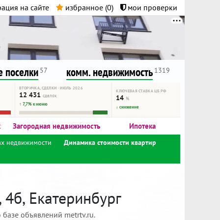
ация на сайте
избранное (
0
)
мои проверки
нта.
и!
 поселки
комм. недвижимость
57
1319
ВТОРИЧКА, СДЕЛКИ · ИЮЛЬ 2026
КЛЮЧЕВАЯ СТАВКА ЦБ РФ
12 431
сделок
14
%
↑ 7,7% к июню
↓ снижение
к
Загородная недвижимость
Ипотека
ах недвижимости
Динамика стоимости квартир
 4б, Екатеринбург
базе объявлений metrtv.ru.