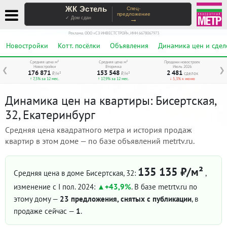
ЖК Эстель
Спец-
предложение
→
✓ Дом сдан
Реклама. ООО «СЗ ИНВЕСТСТРОЙ», ИНН 6678067973
Новостройки
Котт. посёлки
Объявления
Динамика цен и сдел
Средняя цена м²
Средняя цена м²
Продажи новостроек
Новостройки
Вторичка
Июль 2026
❮
❯
176 871
153 548
2 481
₽/м²
₽/м²
сделок
↑ 7,5% за 12 мес.
↑ 17,9% за 12 мес.
↓ 5,3% к июню
Динамика цен на квартиры: Бисертская,
32, Екатеринбург
Средняя цена квадратного метра и история продаж
квартир в этом доме — по базе объявлений metrtv.ru.
135 135 ₽/м²
Средняя цена в доме Бисертская, 32:
,
изменение с I пол. 2024:
+43,9%
. В базе metrtv.ru по
этому дому —
23 предложения, снятых с публикации
, в
продаже сейчас —
1
.