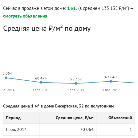
Сейчас в продаже в этом доме:
1 кв.
(в среднем 135 135 ₽/м²) —
смотреть объявления
Средняя цена ₽/м² по дому
70 064
62 649
60 474
58 337
 пол. 2014
I пол. 2018
I пол. 2019
II пол. 2019
Средняя цена 1 м² в доме Бисертская, 32 по полугодиям
Период
Средняя цена, ₽/м²
Объявлений
I пол. 2014
70 064
1