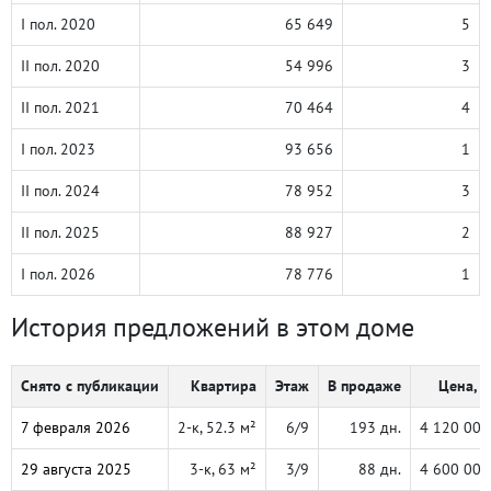
I пол. 2020
65 649
5
II пол. 2020
54 996
3
II пол. 2021
70 464
4
I пол. 2023
93 656
1
II пол. 2024
78 952
3
II пол. 2025
88 927
2
I пол. 2026
78 776
1
История предложений в этом доме
Снято с публикации
Квартира
Этаж
В продаже
Цена, ₽
7 февраля 2026
2-к, 52.3 м²
6/9
193 дн.
4 120 000
29 августа 2025
3-к, 63 м²
3/9
88 дн.
4 600 000