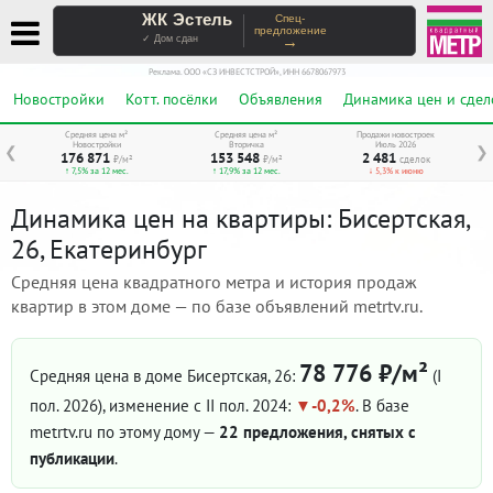
ЖК Эстель
Спец-
предложение
→
✓ Дом сдан
Реклама. ООО «СЗ ИНВЕСТСТРОЙ», ИНН 6678067973
Новостройки
Котт. посёлки
Объявления
Динамика цен и сдел
Средняя цена м²
Средняя цена м²
Продажи новостроек
Новостройки
Вторичка
Июль 2026
❮
❯
176 871
153 548
2 481
₽/м²
₽/м²
сделок
↑ 7,5% за 12 мес.
↑ 17,9% за 12 мес.
↓ 5,3% к июню
Динамика цен на квартиры: Бисертская,
26, Екатеринбург
Средняя цена квадратного метра и история продаж
квартир в этом доме — по базе объявлений metrtv.ru.
78 776 ₽/м²
Средняя цена в доме Бисертская, 26:
(I
пол. 2026)
, изменение с II пол. 2024:
-0,2%
. В базе
metrtv.ru по этому дому —
22 предложения, снятых с
публикации
.