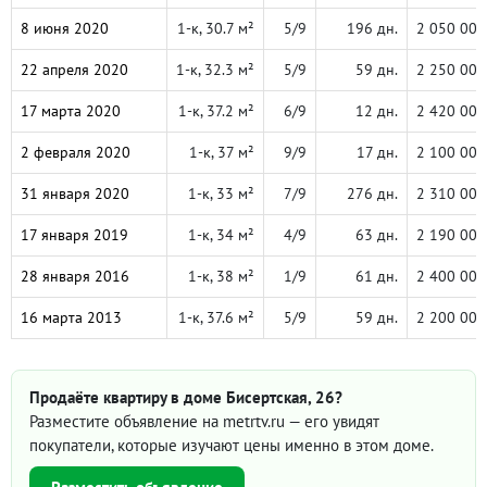
8 июня 2020
1-к, 30.7 м²
5/9
196 дн.
2 050 000
22 апреля 2020
1-к, 32.3 м²
5/9
59 дн.
2 250 000
17 марта 2020
1-к, 37.2 м²
6/9
12 дн.
2 420 000
2 февраля 2020
1-к, 37 м²
9/9
17 дн.
2 100 000
31 января 2020
1-к, 33 м²
7/9
276 дн.
2 310 000
17 января 2019
1-к, 34 м²
4/9
63 дн.
2 190 000
28 января 2016
1-к, 38 м²
1/9
61 дн.
2 400 000
16 марта 2013
1-к, 37.6 м²
5/9
59 дн.
2 200 000
Продаёте квартиру в доме Бисертская, 26?
Разместите объявление на metrtv.ru — его увидят
покупатели, которые изучают цены именно в этом доме.