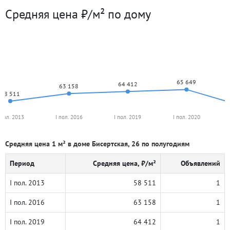
Средняя цена ₽/м² по дому
65 649
64 412
63 158
58 511
 пол. 2013
I пол. 2016
I пол. 2019
I пол. 2020
Средняя цена 1 м² в доме Бисертская, 26 по полугодиям
Период
Средняя цена, ₽/м²
Объявлений
I пол. 2013
58 511
1
I пол. 2016
63 158
1
I пол. 2019
64 412
1