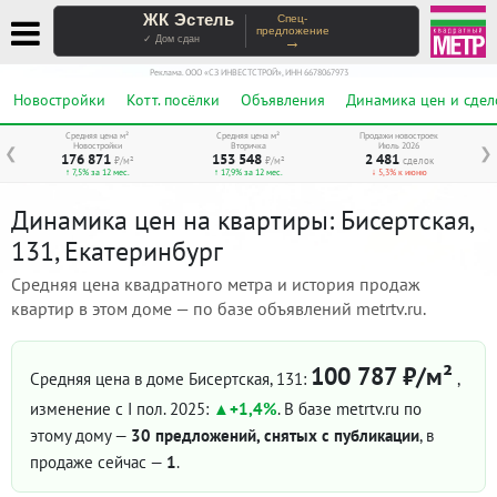
ЖК Эстель
Спец-
предложение
→
✓ Дом сдан
Реклама. ООО «СЗ ИНВЕСТСТРОЙ», ИНН 6678067973
Новостройки
Котт. посёлки
Объявления
Динамика цен и сдел
Средняя цена м²
Средняя цена м²
Продажи новостроек
Новостройки
Вторичка
Июль 2026
❮
❯
176 871
153 548
2 481
₽/м²
₽/м²
сделок
↑ 7,5% за 12 мес.
↑ 17,9% за 12 мес.
↓ 5,3% к июню
Динамика цен на квартиры: Бисертская,
131, Екатеринбург
Средняя цена квадратного метра и история продаж
квартир в этом доме — по базе объявлений metrtv.ru.
100 787 ₽/м²
Средняя цена в доме Бисертская, 131:
,
изменение с I пол. 2025:
+1,4%
. В базе metrtv.ru по
этому дому —
30 предложений, снятых с публикации
, в
продаже сейчас —
1
.