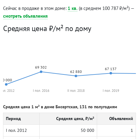
Сейчас в продаже в этом доме:
1 кв.
(в среднем 100 787 ₽/м²) —
смотреть объявления
Средняя цена ₽/м² по дому
69 302
67 137
62 880
50 000
 пол. 2012
I пол. 2016
II пол. 2018
I пол. 2019
I
Средняя цена 1 м² в доме Бисертская, 131 по полугодиям
Период
Средняя цена, ₽/м²
Объявлений
I пол. 2012
50 000
1