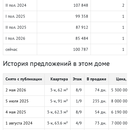
II пол. 2024
107 848
2
I пол. 2025
99 358
1
II пол. 2025
87 912
1
I пол. 2026
85 484
1
сейчас
100 787
1
История предложений в этом доме
Снято с публикации
Квартира
Этаж
В продаже
Цена, ₽
2 мая 2026
3-к, 62 м²
8/9
74 дн.
5 300 000
5 июля 2025
5-к, 91 м²
1/9
235 дн.
8 000 000
4 мая 2025
3-к, 62.3 м²
8/9
54 дн.
6 190 000
1 августа 2024
3-к, 63.6 м²
4/9
73 дн.
7 000 000