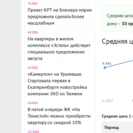
7.8.2026
Проект КРТ на Блюхера мэрия
Средняя цена
предложила сделать более
масштабным
дому —
30 пр
6.8.2026
На квартиры в жилом
Средняя ц
комплексе «Эстель» действует
специальное предложение
августа
119 891
6.8.2026
«Камертон» на Уралмаше.
Стартовала первая в
Екатеринбурге новостройка
компании ЭХО из Тюмени
II пол. 2022
5.8.2026
В пятой очереди ЖК «На
Тенистой» можно приобрести
Средняя цена 1 
квартиру со скидкой 10%
Период
13.7.2026