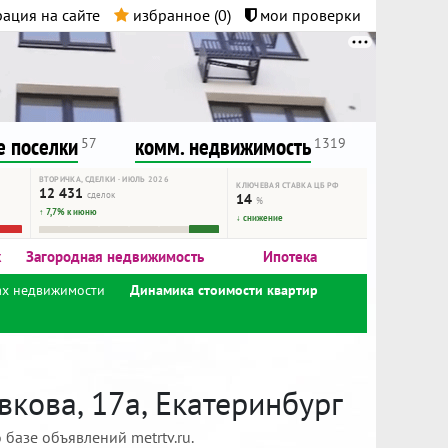
ация на сайте
избранное (
0
)
мои проверки
нта.
и!
 поселки
комм. недвижимость
57
1319
ВТОРИЧКА, СДЕЛКИ · ИЮЛЬ 2026
КЛЮЧЕВАЯ СТАВКА ЦБ РФ
12 431
сделок
14
%
↑ 7,7% к июню
↓ снижение
к
Загородная недвижимость
Ипотека
ах недвижимости
Динамика стоимости квартир
кова, 17а, Екатеринбург
базе объявлений metrtv.ru.