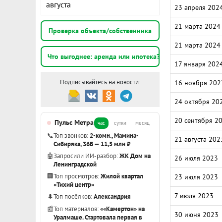
августа
23 апреля 202
21 марта 2024
Проверка объекта/собственника
21 марта 2024
Что выгоднее: аренда или ипотека?
17 января 202
Подписывайтесь на новости:
16 ноября 202
24 октября 20
20 сентября 2
Пульс Метра
час
сутки
месяц
📞
Топ звонков:
2-комн., Мамина-
21 августа 202
Сибиряка, 36Б — 11,5 млн ₽
🤖
Запросили ИИ-разбор:
ЖК Дом на
26 июля 2023
Ленинградской
🏢
Топ просмотров:
Жилой квартал
23 июля 2023
«Тихий центр»
7 июля 2023
🌲
Топ посёлков:
Александрия
📰
Топ материалов:
««Камертон» на
30 июня 2023
Уралмаше. Стартовала первая в