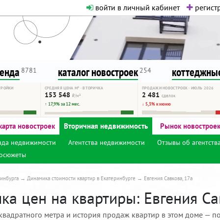
войти в личный кабинет
регистр
о нормальная. Никакого шок-конте
сурсу, как он помогает вам. Удач
ренда
каталог новостроек
коттеджные
8781
254
ТРОЙКИ
СРЕДНЯЯ ЦЕНА М² · ВТОРИЧКА
ПРОДАЖИ НОВОСТРОЕК · ИЮЛЬ 2026
153 548
2 481
₽/м²
сделок
↑ 17,9% за 12 мес.
↓ 5,3% к июню
карта новостроек
Вторичная недвижимость
Рынок новострое
нда недвижимости
Агентства недвижимости
Отзывы об агентств
осюжеты
инбурга
Динамика стоимости квартир в Екатеринбурге
Евгения Савкова, 17а
а цен на квартиры: Евгения Сав
квадратного метра и история продаж квартир в этом доме — по 