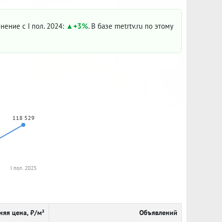
енение с I пол. 2024:
+3%
. В базе metrtv.ru по этому
118 529
I пол. 2025
няя цена, ₽/м²
Объявлений