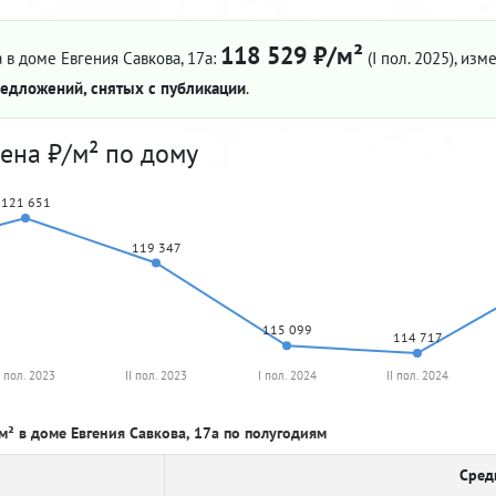
118 529 ₽/м²
 в доме Евгения Савкова, 17а:
(I пол. 2025)
, изм
едложений, снятых с публикации
.
ена ₽/м² по дому
121 651
119 347
115 099
114 717
I пол. 2023
II пол. 2023
I пол. 2024
II пол. 2024
м² в доме Евгения Савкова, 17а по полугодиям
Сред