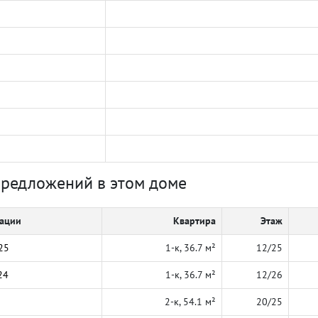
предложений в этом доме
кации
Квартира
Этаж
25
1-к, 36.7 м²
12/25
24
1-к, 36.7 м²
12/26
2-к, 54.1 м²
20/25