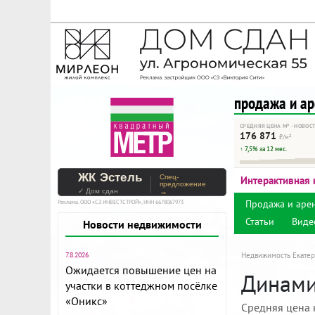
На Метре реклама - тольк
Помогайте независимому ре
продажа и а
СРЕДНЯЯ ЦЕНА М² · НОВОС
176 871
₽/м²
↑ 7,5% за 12 мес.
ЖК Эстель
Спец-
Интерактивная 
предложение
✓ Дом сдан
→
Продажа и аре
Реклама. ООО «СЗ ИНВЕСТСТРОЙ», ИНН 6678067973
Статьи
Виде
Новости недвижимости
7.8.2026
Недвижимость Екатер
Ожидается повышение цен на
Динамик
участки в коттеджном посёлке
«Оникс»
Средняя цена 