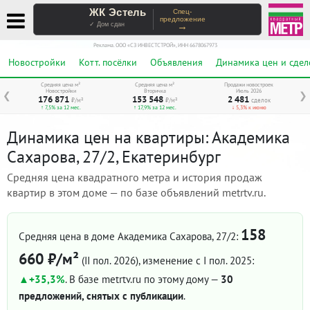
ЖК Эстель
Спец-
предложение
→
✓ Дом сдан
Реклама. ООО «СЗ ИНВЕСТСТРОЙ», ИНН 6678067973
Новостройки
Котт. посёлки
Объявления
Динамика цен и сдел
Средняя цена м²
Средняя цена м²
Продажи новостроек
Новостройки
Вторичка
Июль 2026
❮
❯
176 871
153 548
2 481
₽/м²
₽/м²
сделок
↑ 7,5% за 12 мес.
↑ 17,9% за 12 мес.
↓ 5,3% к июню
Динамика цен на квартиры: Академика
Сахарова, 27/2, Екатеринбург
Средняя цена квадратного метра и история продаж
квартир в этом доме — по базе объявлений metrtv.ru.
158
Средняя цена в доме Академика Сахарова, 27/2:
660 ₽/м²
(II пол. 2026)
, изменение с I пол. 2025:
+35,3%
. В базе metrtv.ru по этому дому —
30
предложений, снятых с публикации
.