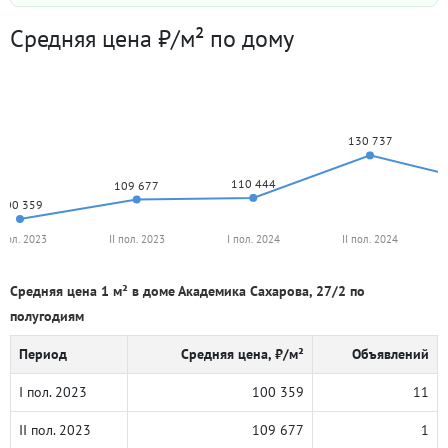
Средняя цена ₽/м² по дому
130 737
110 444
109 677
100 359
 пол. 2023
II пол. 2023
I пол. 2024
II пол. 2024
Средняя цена 1 м² в доме Академика Сахарова, 27/2 по
полугодиям
Период
Средняя цена, ₽/м²
Объявлений
I пол. 2023
100 359
11
II пол. 2023
109 677
1