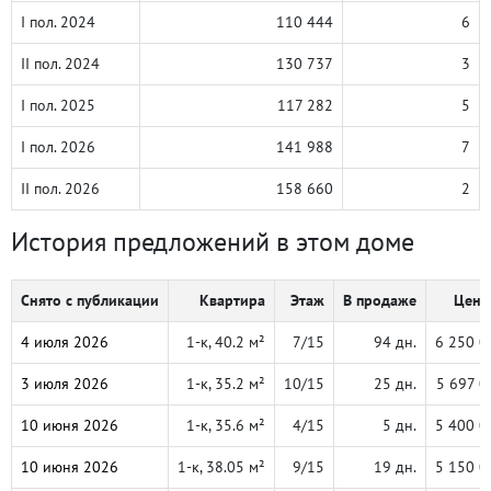
I пол. 2024
110 444
6
II пол. 2024
130 737
3
I пол. 2025
117 282
5
I пол. 2026
141 988
7
II пол. 2026
158 660
2
История предложений в этом доме
Снято с публикации
Квартира
Этаж
В продаже
Цена,
4 июля 2026
1-к, 40.2 м²
7/15
94 дн.
6 250 0
3 июля 2026
1-к, 35.2 м²
10/15
25 дн.
5 697 0
10 июня 2026
1-к, 35.6 м²
4/15
5 дн.
5 400 0
10 июня 2026
1-к, 38.05 м²
9/15
19 дн.
5 150 0